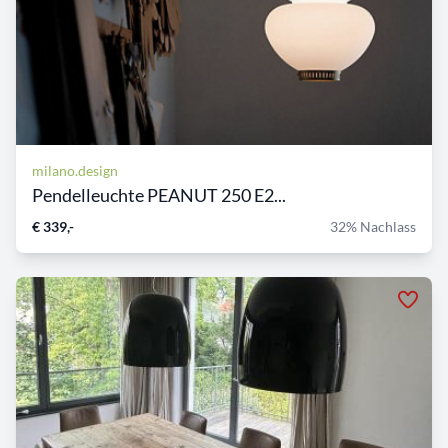
milano.design
Pendelleuchte PEANUT 250 E2...
€ 339,-
32% Nachlass