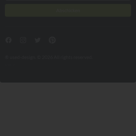
Abschicken
Facebook
Instagram
Twitter
Pinterest
® used-design. © 2026 All rights reserved.
V26.2