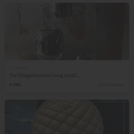
Prandina
3 x Hängeleuchte Gong small...
€ 390,-
35% Nachlass