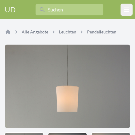
Search
UD
Ope
Alle Angebote
Leuchten
Pendelleuchten
Home