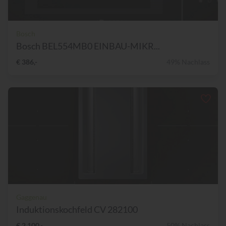
Bosch
Bosch BEL554MB0 EINBAU-MIKR...
€ 386,-
49% Nachlass
Gaggenau
Induktionskochfeld CV 282100
€ 2.100,-
50% Nachlass