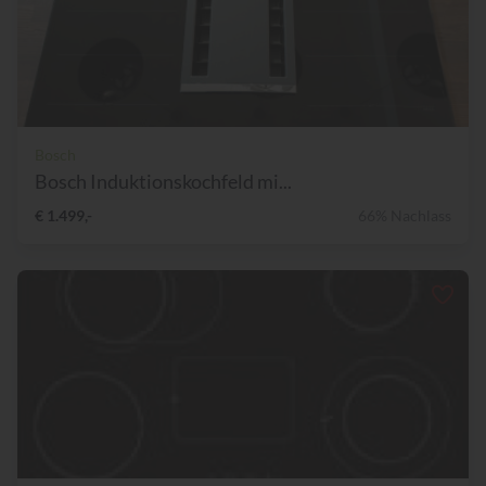
Bosch
Bosch Induktionskochfeld mi...
€ 1.499,-
66% Nachlass