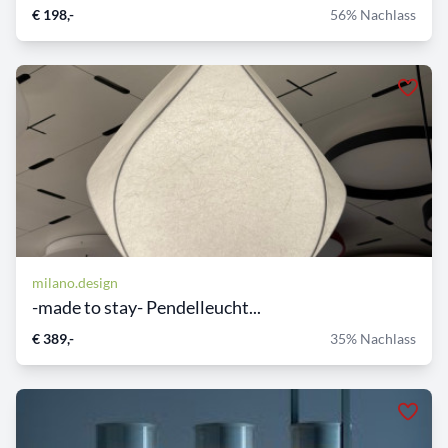
€ 198,-
56% Nachlass
milano.design
-made to stay- Pendelleucht...
€ 389,-
35% Nachlass