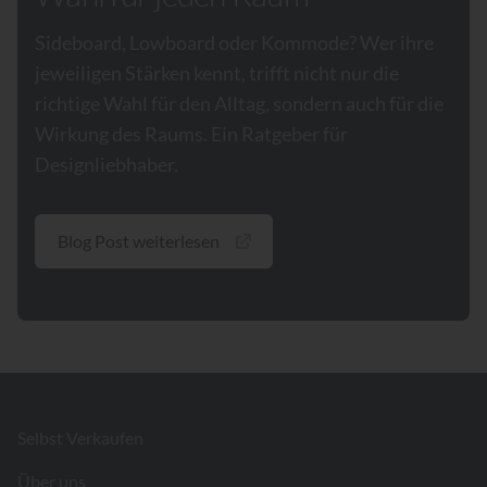
Sideboard, Lowboard oder Kommode? Wer ihre
jeweiligen Stärken kennt, trifft nicht nur die
richtige Wahl für den Alltag, sondern auch für die
Wirkung des Raums. Ein Ratgeber für
Designliebhaber.
Blog Post weiterlesen
Footer
Selbst Verkaufen
Über uns