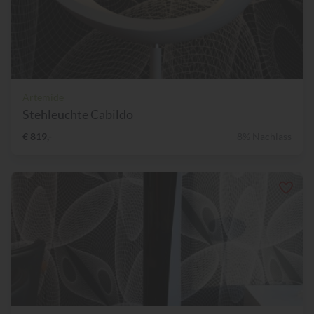
Artemide
Stehleuchte Cabildo
€ 819,-
8% Nachlass