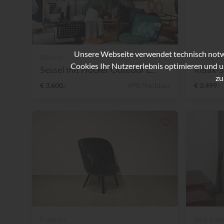
Unsere Webseite verwendet technisch notwe
Minotti
Sitting Vi
Cookies Ihr Nutzererlebnis optimieren und u
Sessel mit Hocker Outdoor L...
Relax-
zu
€ 3.600,-
49% Nachlass
€ 3.499,-
Freifrau
B&B Itali