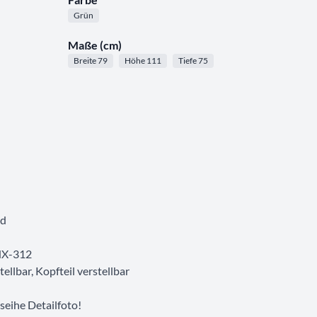
Grün
Maße (cm)
Breite 79
Höhe 111
Tiefe 75
nd
 NX-312
llbar, Kopfteil verstellbar
 seihe Detailfoto!