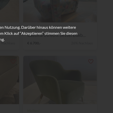
ren Nutzung. Darüber hinaus können weitere
Cassina
m Klick auf “Akzeptieren” stimmen Sie diesen
Cassina Utrecht Sessel Boxb...
ng.
 Nachlass
€ 6.700,-
26% Nachlass
Molteni