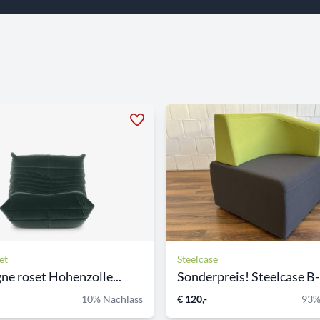
et
Steelcase
gne roset Hohenzolle...
Sonderpreis! Steelcase B-F
10% Nachlass
€ 120,-
93%