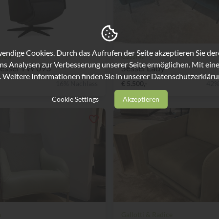
ndige Cookies. Durch das Aufrufen der Seite akzeptieren Sie de
sion
Cassina
ns Analysen zur Verbesserung unserer Seite ermöglichen. Mit eine
Sessel TW 093
Sessel Lady
. Weitere Informationen finden Sie in unserer
Datenschutzerkläru
16% Nachlass
€ 5.500,-
42%
Cookie Settings
Akzeptieren
a
Gallotti & Radice