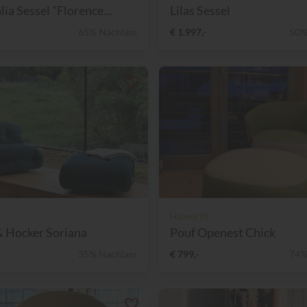
ia Sessel "Florence...
Lilas Sessel
65% Nachlass
€ 1.997,-
50%
Haworth
& Hocker Soriana
Pouf Openest Chick
35% Nachlass
€ 799,-
74%