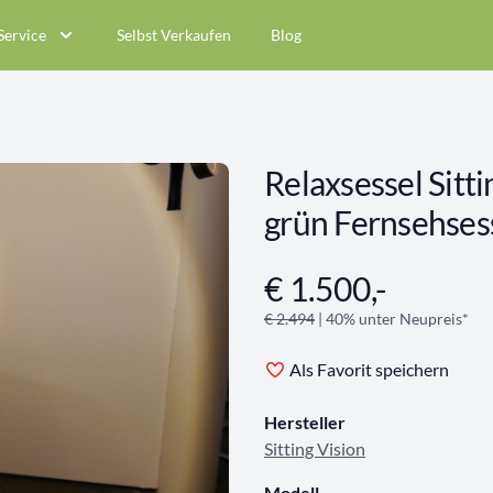
Service
Selbst Verkaufen
Blog
Relaxsessel Sitt
grün Fernsehses
€ 1.500,-
Angebotsinformationen
€ 2.494
| 40% unter Neupreis*
Als Favorit speichern
Hersteller
Sitting Vision
Modell