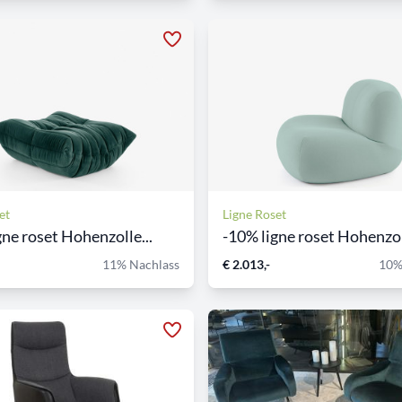
et
Ligne Roset
gne roset Hohenzolle...
-10% ligne roset Hohenzoll
11% Nachlass
€ 2.013,-
10%