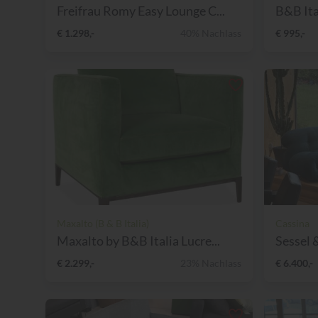
Freifrau Romy Easy Lounge C...
B&B Ital
€ 1.298,-
40% Nachlass
€ 995,-
Maxalto (B & B Italia)
Cassina
Maxalto by B&B Italia Lucre...
Sessel 
€ 2.299,-
23% Nachlass
€ 6.400,-