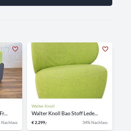
Walter Knoll
r...
Walter Knoll Bao Stoff Lede...
 Nachlass
€ 2.299,-
34% Nachlass