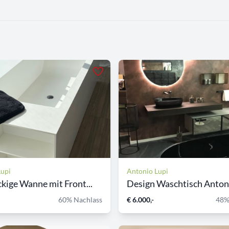
Lupi
Antonio Lupi
kige Wanne mit Front...
Design Waschtisch Antonio
60% Nachlass
€ 6.000,-
48%