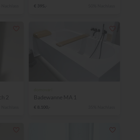
 Nachlass
€ 395,-
50% Nachlass
domovari
ch 2
Badewanne MA 1
 Nachlass
€ 8.100,-
35% Nachlass