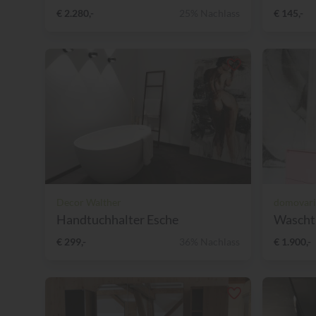
€ 2.280,-
25% Nachlass
€ 145,-
Decor Walther
domovari
Handtuchhalter Esche
Wascht
€ 299,-
36% Nachlass
€ 1.900,-