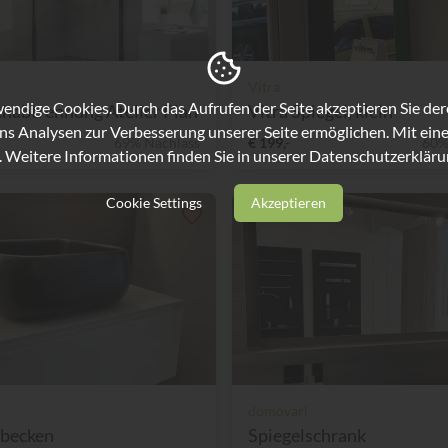
Vitra
ndige Cookies. Durch das Aufrufen der Seite akzeptieren Sie de
habtrennung Atelier Plan
Vitra Spiegel, klein
ns Analysen zur Verbesserung unserer Seite ermöglichen. Mit eine
69% Nachlass
€ 199,-
60%
. Weitere Informationen finden Sie in unserer
Datenschutzerkläru
Cookie Settings
Akzeptieren
domovari
zbecken
Spiegelschrank