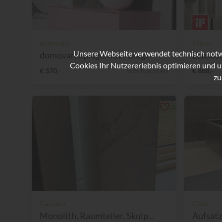
domovari
Falper
Unsere Webseite verwendet technisch notwe
domovari Spiegel mit Ablage
Eckdusc
Cookies Ihr Nutzererlebnis optimieren und u
€ 370,-
50% Nachlass
€ 888,-
zu
Caccaro
Cielo
Monolith, Raumteiler, Skulp...
Aufsat