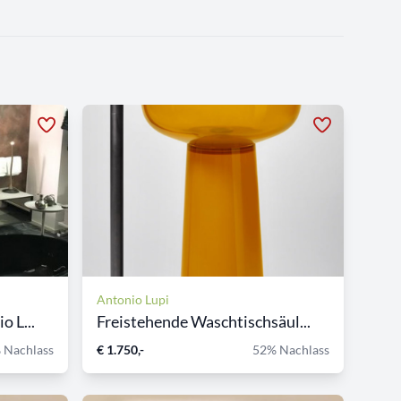
Antonio Lupi
 L...
Freistehende Waschtischsäul...
 Nachlass
€ 1.750,-
52% Nachlass