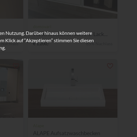
domovari
ren Nutzung. Darüber hinaus können weitere
Waschtischunterschrank Lack...
m Klick auf “Akzeptieren” stimmen Sie diesen
 Nachlass
€ 1.200,-
65% Nachlass
ng.
Alape
ALAPE Aufsatzwaschbecken