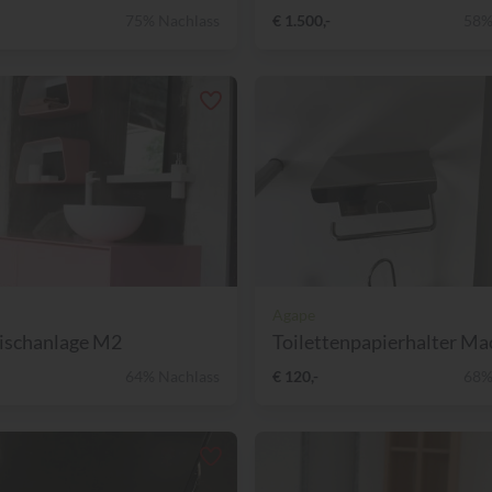
75% Nachlass
€ 1.500,-
58%
Agape
ischanlage M2
Toilettenpapierhalter Ma
64% Nachlass
€ 120,-
68%