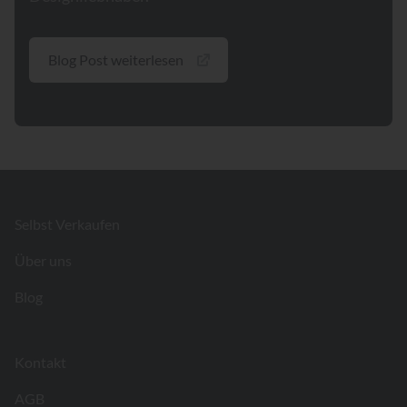
Blog Post weiterlesen
Footer
Selbst Verkaufen
Über uns
Blog
Kontakt
AGB