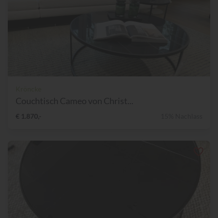
Kröncke
Couchtisch Cameo von Christ...
€ 1.870,-
15% Nachlass