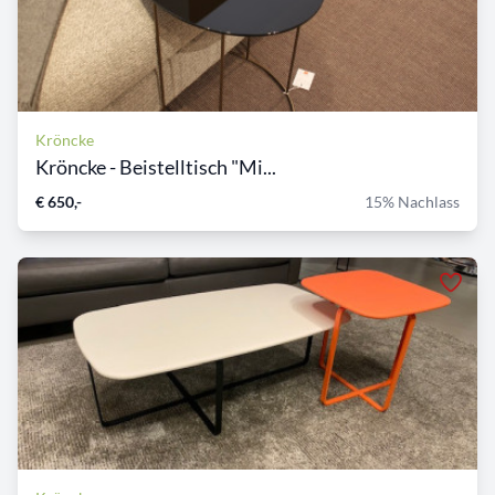
Kröncke
Kröncke - Beistelltisch "Mi...
€ 650,-
15% Nachlass