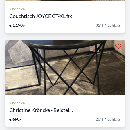
Kröncke
Couchtisch JOYCE CT-XL fix
€ 1.190,-
32% Nachlass
Kröncke
Christine Kröncke - Beistel...
€ 690,-
25% Nachlass