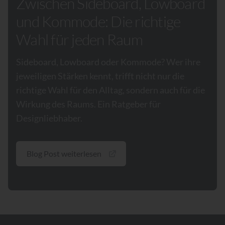
Zwischen Sideboard, Lowboard
und Kommode: Die richtige
Wahl für jeden Raum
Sideboard, Lowboard oder Kommode? Wer ihre
jeweiligen Stärken kennt, trifft nicht nur die
richtige Wahl für den Alltag, sondern auch für die
Wirkung des Raums. Ein Ratgeber für
Designliebhaber.
Blog Post weiterlesen
Footer