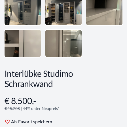
Interlübke Studimo
Schrankwand
€ 8.500,-
Angebotsinformationen
€ 15.208
| 44% unter Neupreis*
Als Favorit speichern