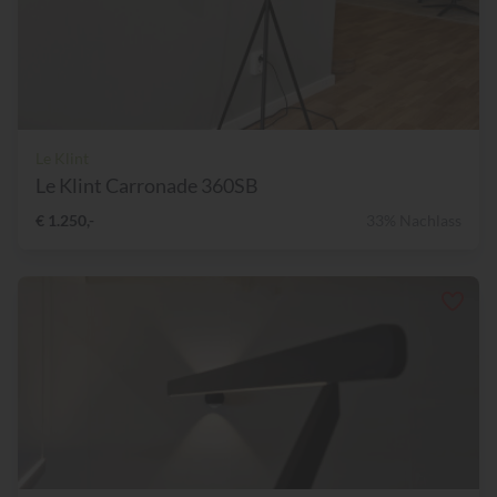
Le Klint
Le Klint Carronade 360SB
€ 1.250,-
33% Nachlass