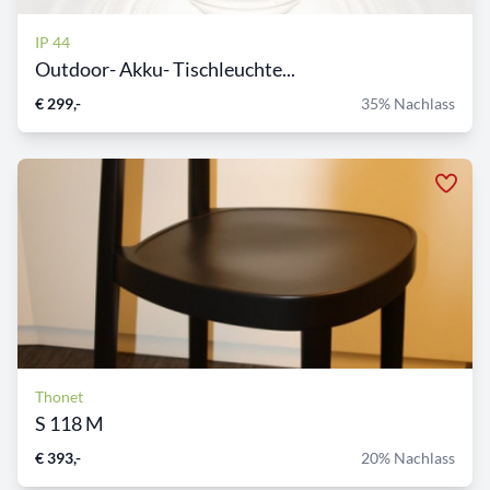
IP 44
Outdoor- Akku- Tischleuchte...
€ 299,-
35% Nachlass
Thonet
S 118 M
€ 393,-
20% Nachlass