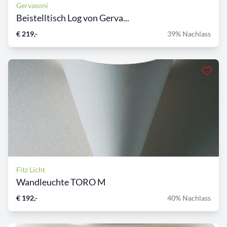
Gervasoni
Beistelltisch Log von Gerva...
€ 219,-
39% Nachlass
Fitz Licht
Wandleuchte TORO M
€ 192,-
40% Nachlass