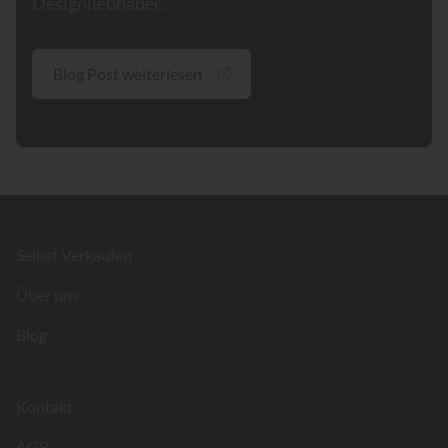
Designliebhaber.
Blog Post weiterlesen
Footer
Selbst Verkaufen
Über uns
Blog
Kontakt
AGB