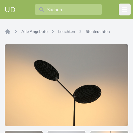
Search
UD
Ope
Alle Angebote
Leuchten
Stehleuchten
Home