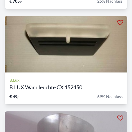
€ 705,-
25% Nachlass
B.Lux
B.LUX Wandleuchte CX 152450
€ 49,-
69% Nachlass