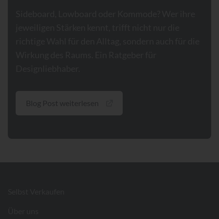
Sideboard, Lowboard oder Kommode? Wer ihre
jeweiligen Stärken kennt, trifft nicht nur die
richtige Wahl für den Alltag, sondern auch für die
Wirkung des Raums. Ein Ratgeber für
Designliebhaber.
Blog Post weiterlesen
Footer
Selbst Verkaufen
Über uns