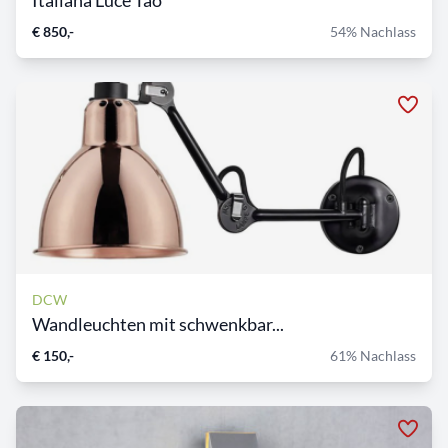
Italiana Luce Tao
€ 850,-
54% Nachlass
DCW
Wandleuchten mit schwenkbar...
€ 150,-
61% Nachlass