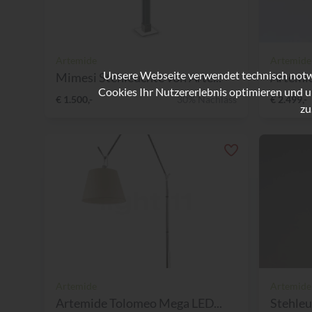
Artemide
Artemide
Unsere Webseite verwendet technisch notwe
Mimesi Stehleuchte von Arte...
Artemid
Cookies Ihr Nutzererlebnis optimieren und u
€ 1.500,-
30% Nachlass
€ 2.499,-
zu
Artemide
Artemide
Artemide Tolomeo Mega LED...
Stehleu