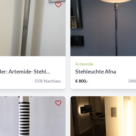
Artemide
er: Artemide- Stehl...
Stehleuchte Afna
55% Nachlass
€ 800,-
34%