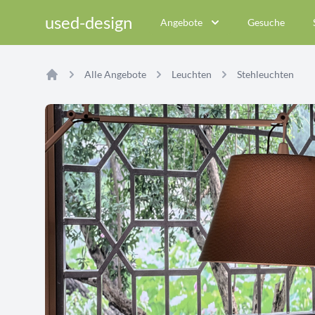
used-design
Angebote
Gesuche
Alle Angebote
Leuchten
Stehleuchten
Home