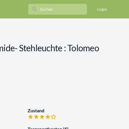
Search
Login
mide- Stehleuchte : Tolomeo
Zustand
Transportkosten (€)