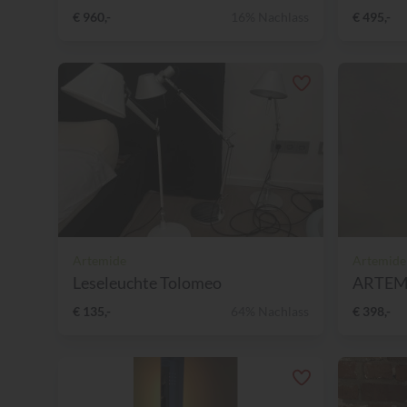
€ 960,-
16% Nachlass
€ 495,-
Artemide
Artemide
Leseleuchte Tolomeo
ARTEMID
€ 135,-
64% Nachlass
€ 398,-