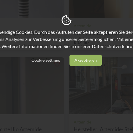
Artemide
ndige Cookies. Durch das Aufrufen der Seite akzeptieren Sie de
e Shogun Stehlampe –...
Stehleuchte Chimera
ns Analysen zur Verbesserung unserer Seite ermöglichen. Mit eine
€ 1.446,-
35%
. Weitere Informationen finden Sie in unserer
Datenschutzerkläru
Cookie Settings
Akzeptieren
Artemide
chte Ilio Artemide
Hersteller: Artemide- Steh