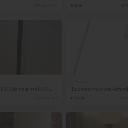
50% Nachlass
€ 450,-
30%
Artemide
E Stehleuchte ILIO L...
Tolomeo Maxi von Artem
57% Nachlass
€ 1.600,-
30%