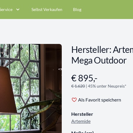
Service
Selbst Verkaufen
Blog
Hersteller: Arte
Mega Outdoor
€ 895,-
Angebotsinformationen
€ 1.620
| 45% unter Neupreis*
Als Favorit speichern
Hersteller
Artemide
Maße (cm)