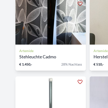
Artemide
Artemide
Stehleuchte Cadmo
Herstell
€ 1.450,-
28% Nachlass
€ 510,-