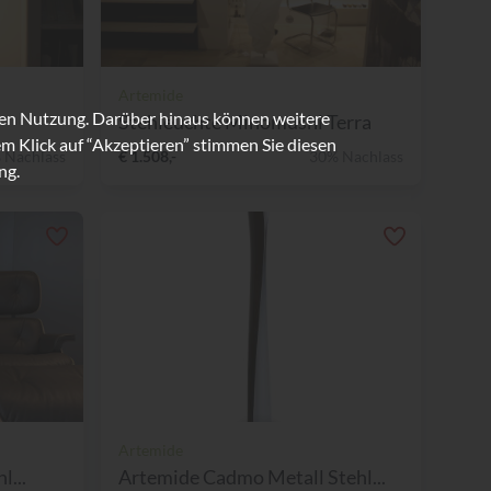
Artemide
ren Nutzung. Darüber hinaus können weitere
Stehleuchte Minomushi Terra
m Klick auf “Akzeptieren” stimmen Sie diesen
 Nachlass
€ 1.508,-
30% Nachlass
ng.
Artemide
l...
Artemide Cadmo Metall Stehl...