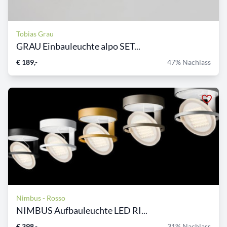
Tobias Grau
GRAU Einbauleuchte alpo SET...
€ 189,-
47% Nachlass
Nimbus - Rosso
NIMBUS Aufbauleuchte LED RI...
€ 398,-
31% Nachlass