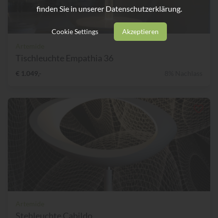
finden Sie in unserer
Datenschutzerklärung.
Cookie Settings
Akzeptieren
Artemide
Tischleuchte Empathia 36
€ 1.049,-
8% Nachlass
Artemide
Stehleuchte Cabildo