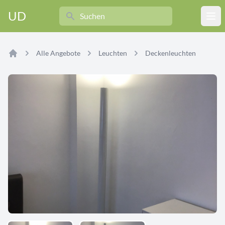
Search
UD
Ope
Alle Angebote
Leuchten
Deckenleuchten
Home