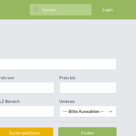
Search
Login
reis von
Preis bis
LZ Bereich
Umkreis
Suche speichern
Finden