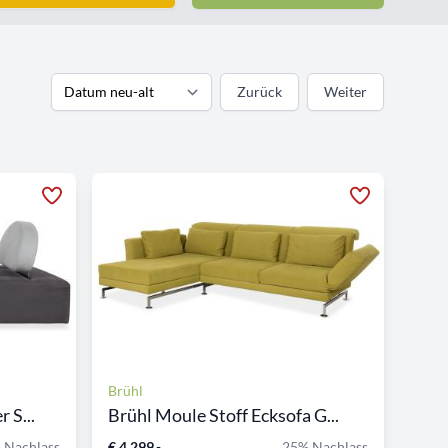
Zurück
Weiter
Brühl
 S...
Brühl Moule Stoff Ecksofa G...
 Nachlass
€ 4.299,-
25% Nachlass