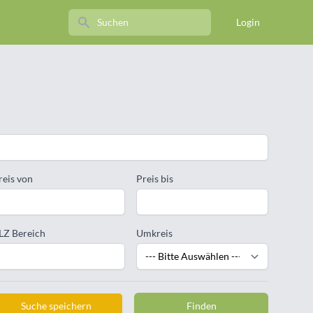
Search
Login
reis von
Preis bis
LZ Bereich
Umkreis
Suche speichern
Finden