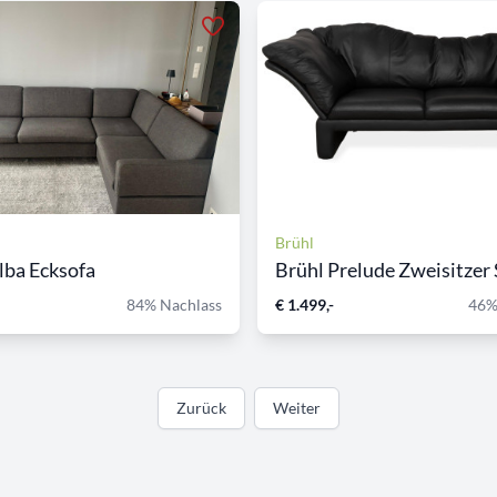
Brühl
lba Ecksofa
Brühl Prelude Zweisitzer S
84% Nachlass
€ 1.499,-
46%
Zurück
Weiter