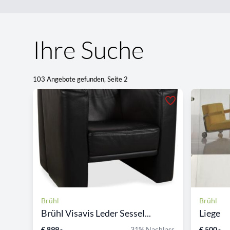
Ihre Suche
103 Angebote gefunden, Seite 2
Brühl
Brühl
Brühl Visavis Leder Sessel...
Liege
€ 899,-
31% Nachlass
€ 500,-