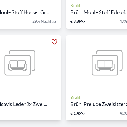
Brühl
oule Stoff Hocker Gr...
Brühl Moule Stoff Ecksofa
29% Nachlass
€ 3.899,-
47%
Brühl
isavis Leder 2x Zwei...
Brühl Prelude Zweisitzer S
€ 1.499,-
46%