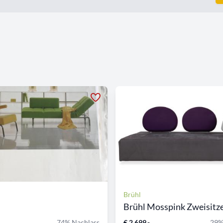
Brühl
Brühl Mosspink Zweisitzer
74% Nachlass
€ 2.699,-
29%