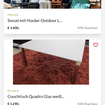
Minotti
Sessel mit Hocker Outdoor L...
€ 3.600,-
49% Nachlass
Dreieck
Couchtisch Quadro Glas weiß...
€ 1.290,-
43% Nachlass