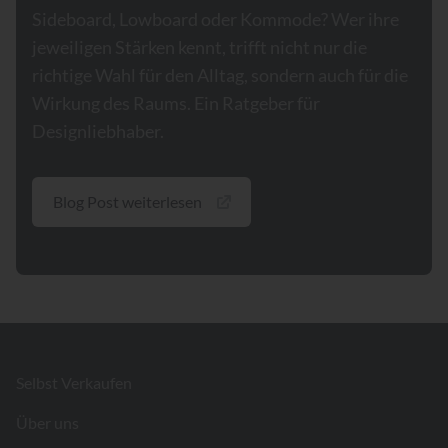
Sideboard, Lowboard oder Kommode? Wer ihre
jeweiligen Stärken kennt, trifft nicht nur die
richtige Wahl für den Alltag, sondern auch für die
Wirkung des Raums. Ein Ratgeber für
Designliebhaber.
Blog Post weiterlesen
Footer
Selbst Verkaufen
Über uns