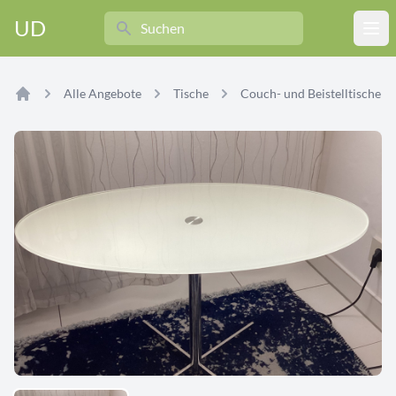
Search
UD
Ope
Alle Angebote
Tische
Couch- und Beistelltische
Home