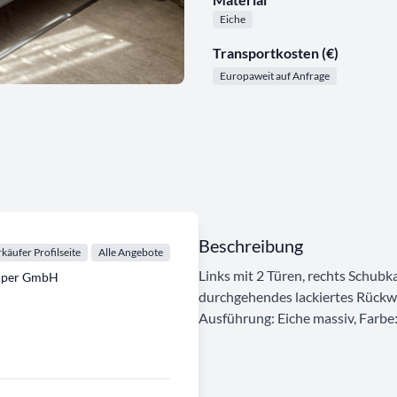
Eiche
Transportkosten (€)
Europaweit auf Anfrage
Beschreibung
käufer Profilseite
Alle Angebote
Links mit 2 Türen, rechts Schubk
emper GmbH
durchgehendes lackiertes Rückw
Ausführung: Eiche massiv, Farbe