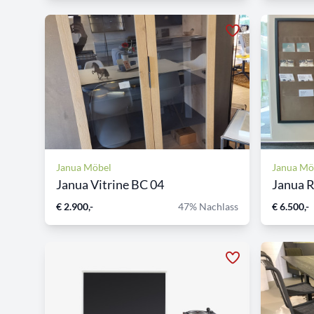
Janua Möbel
Janua Mö
Janua Vitrine BC 04
Janua R
€ 2.900,-
47% Nachlass
€ 6.500,-