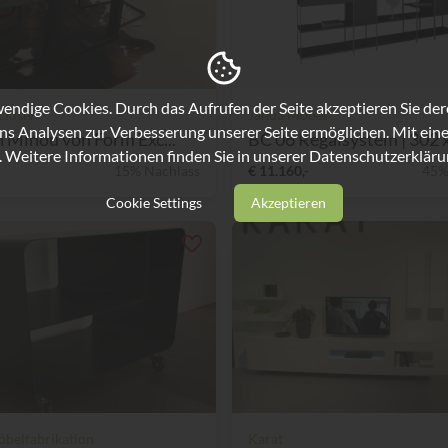
ndige Cookies. Durch das Aufrufen der Seite akzeptieren Sie de
lusiv
Janua Möbel
ns Analysen zur Verbesserung unserer Seite ermöglichen. Mit eine
h Minou von Form Exc...
BC 06 Regalsystem | 302 x 
. Weitere Informationen finden Sie in unserer
Datenschutzerkläru
15% Nachlass
€ 11.160,-
45%
Cookie Settings
Akzeptieren
öbelfabrikation
Karat