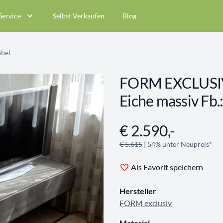
Service
Selbst Verkaufen
Blog
öbel
FORM EXCLUSIV
Eiche massiv Fb.
€ 2.590,-
Angebotsinformationen
€ 5.615
| 54% unter Neupreis*
Als Favorit speichern
Hersteller
FORM exclusiv
Material