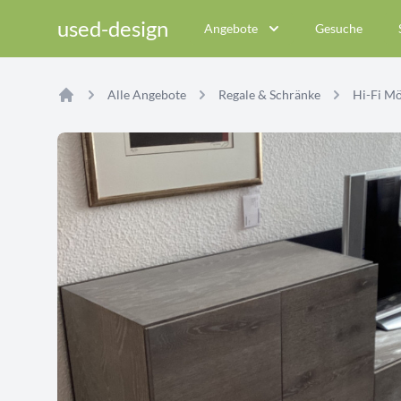
used-design
Angebote
Gesuche
Alle Angebote
Regale & Schränke
Hi-Fi M
Home