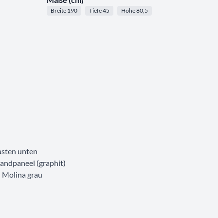
Breite 190
Tiefe 45
Höhe 80,5
asten unten
andpaneel (graphit)
: Molina grau