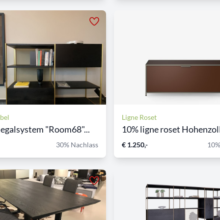
bel
Ligne Roset
egalsystem "Room68"...
10% ligne roset Hohenzolle
30% Nachlass
€ 1.250,-
10%