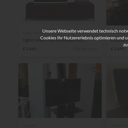
Unsere Webseite verwendet technisch notwe
Ligne Roset
FORM exc
Cookies Ihr Nutzererlebnis optimieren und u
ligne roset Hohenzollernstr...
Esstisc
zu
€ 3.445,-
10% Nachlass
€ 3.690,-
Bacher
Müller M