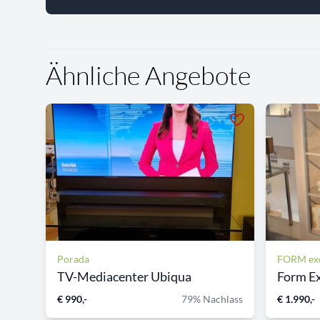
Ähnliche Angebote
Porada
FORM exc
TV-Mediacenter Ubiqua
Form Ex
€ 990,-
79% Nachlass
€ 1.990,-