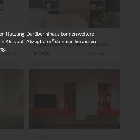
ren Nutzung. Darüber hinaus können weitere
Cramer
m Klick auf “Akzeptieren” stimmen Sie diesen
4...
Regalwand Publicum | Cramer...
ng.
 Nachlass
€ 4.990,-
28% Nachlass
Kettnaker