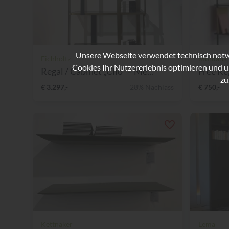
Unsere Webseite verwendet technisch notwe
Eichholtz
Montana
Cookies Ihr Nutzererlebnis optimieren und u
Regal / Cabinet „Clio“ – Me...
Free R
zu
€ 3.297,-
28% Nachlass
€ 750,-
Kettnaker
Lema