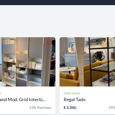
e
Interlübke
nd Mod. Grid Interlü...
Regal Tado
53% Nachlass
€ 3.350,-
29%