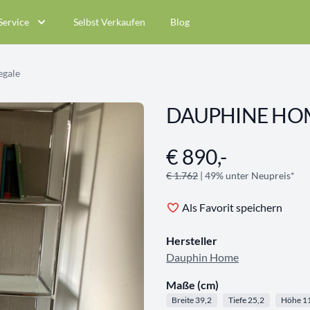
Service
Selbst Verkaufen
Blog
egale
DAUPHINE HOM
€ 890,-
Angebotsinformationen
€ 1.762
| 49% unter Neupreis*
Als Favorit speichern
Hersteller
Dauphin Home
Maße (cm)
Breite 39,2
Tiefe 25,2
Höhe 1