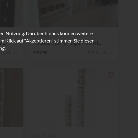
ren Nutzung. Darüber hinaus können weitere
Caccaro
m Klick auf “Akzeptieren” stimmen Sie diesen
...
flaches Bücherregal Flachst...
ng.
 Nachlass
€ 2.390,-
47% Nachlass
Opinion Ciatti