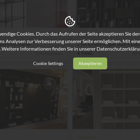
ndige Cookies. Durch das Aufrufen der Seite akzeptieren Sie de
Piure
ns Analysen zur Verbesserung unserer Seite ermöglichen. Mit eine
egal Montana
Piure Flex Regal aus 4 Elem
. Weitere Informationen finden Sie in unserer
Datenschutzerkläru
50% Nachlass
€ 9.890,-
38%
Cookie Settings
Akzeptieren
Sudbrock