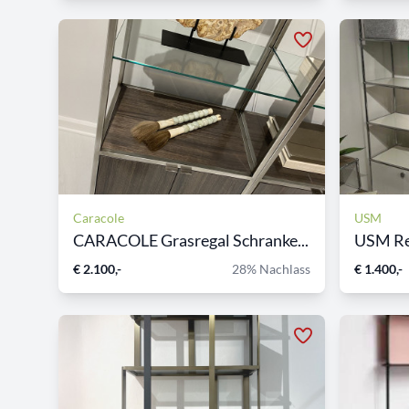
Caracole
USM
CARACOLE Grasregal Schranke...
USM Re
€ 2.100,-
28% Nachlass
€ 1.400,-