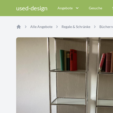
used-design
Angebote
Gesuche
Alle Angebote
Regale & Schränke
Bücherr
Home