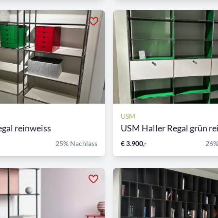
USM
gal reinweiss
USM Haller Regal grün rei
25% Nachlass
€ 3.900,-
26%