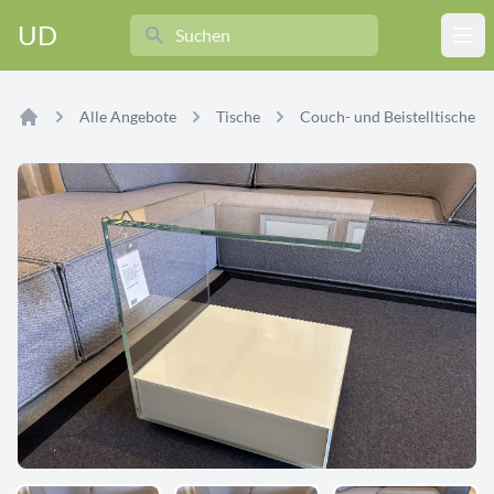
Search
UD
Ope
Alle Angebote
Tische
Couch- und Beistelltische
Home