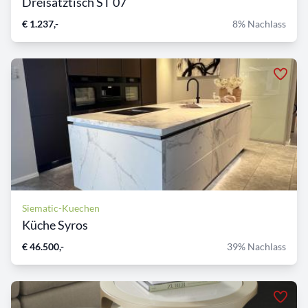
Dreisatztisch ST 07
€ 1.237,-
8% Nachlass
Siematic-Kuechen
Küche Syros
€ 46.500,-
39% Nachlass