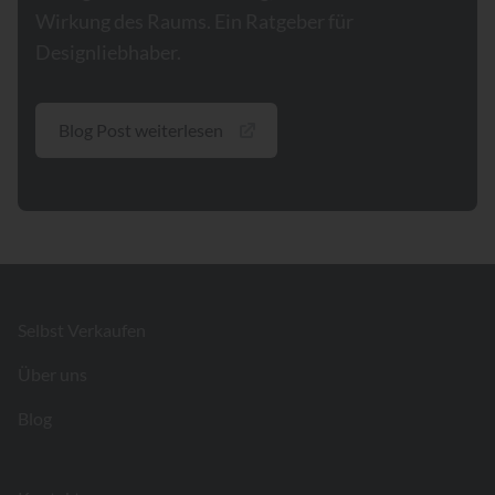
Wirkung des Raums. Ein Ratgeber für
Designliebhaber.
Blog Post weiterlesen
Footer
Selbst Verkaufen
Über uns
Blog