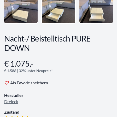
Nacht-/ Beistelltisch PURE
DOWN
€ 1.075,-
Angebotsinformationen
€ 1.586
| 32% unter Neupreis*
Als Favorit speichern
Hersteller
Dreieck
Zustand