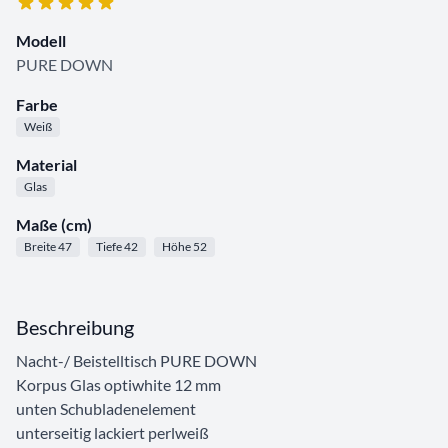
Modell
PURE DOWN
Farbe
Weiß
Material
Glas
Maße (cm)
Breite 47
Tiefe 42
Höhe 52
Beschreibung
Nacht-/ Beistelltisch PURE DOWN
Korpus Glas optiwhite 12 mm
unten Schubladenelement
unterseitig lackiert perlweiß