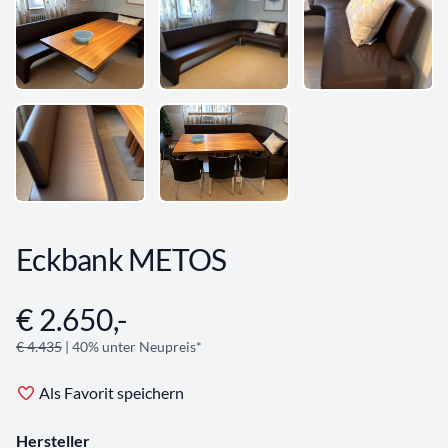
Eckbank METOS
€ 2.650,-
Angebotsinformationen
€ 4.435
| 40% unter Neupreis*
Als Favorit speichern
Hersteller