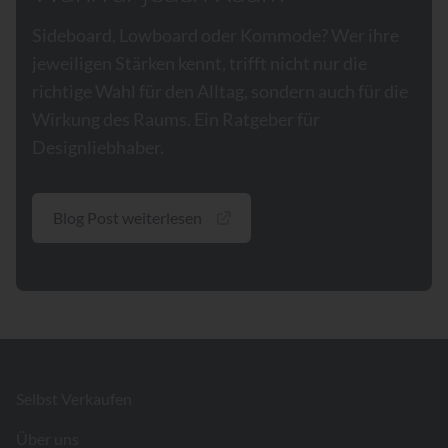
Sideboard, Lowboard oder Kommode? Wer ihre
jeweiligen Stärken kennt, trifft nicht nur die
richtige Wahl für den Alltag, sondern auch für die
Wirkung des Raums. Ein Ratgeber für
Designliebhaber.
Blog Post weiterlesen
Footer
Selbst Verkaufen
Über uns