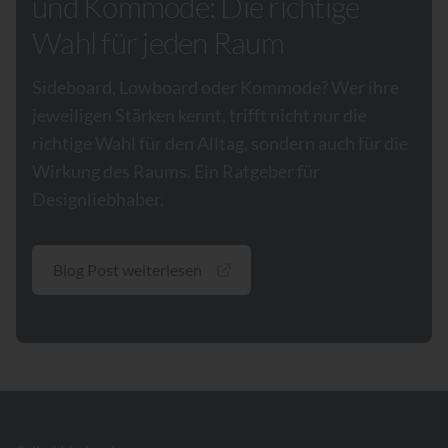
und Kommode: Die richtige
Wahl für jeden Raum
Sideboard, Lowboard oder Kommode? Wer ihre
jeweiligen Stärken kennt, trifft nicht nur die
richtige Wahl für den Alltag, sondern auch für die
Wirkung des Raums. Ein Ratgeber für
Designliebhaber.
Blog Post weiterlesen
Footer