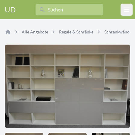
Search
UD
Ope
Alle Angebote
Regale & Schränke
Schrankwände
Home