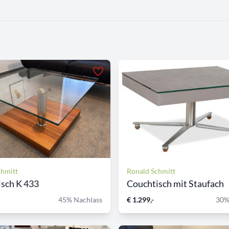
chmitt
Ronald Schmitt
sch K 433
Couchtisch mit Staufach
45% Nachlass
€ 1.299,-
30%