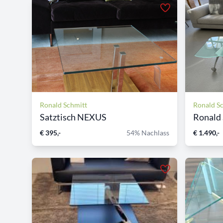
Ronald Schmitt
Ronald S
Satztisch NEXUS
Ronald 
€ 395,-
54% Nachlass
€ 1.490,-