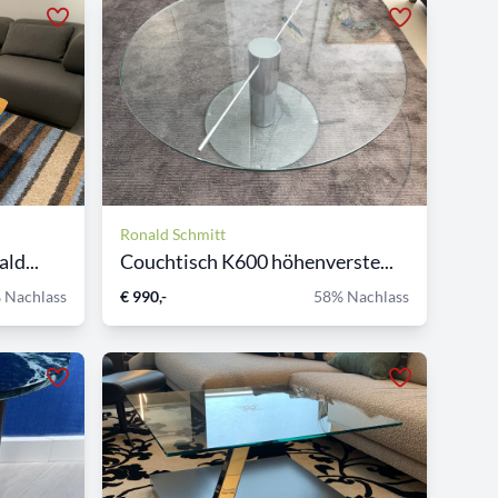
Ronald Schmitt
ld...
Couchtisch K600 höhenverste...
 Nachlass
€ 990,-
58% Nachlass