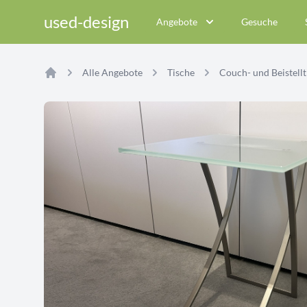
used-design
Angebote
Gesuche
Alle Angebote
Tische
Couch- und Beistellt
Home