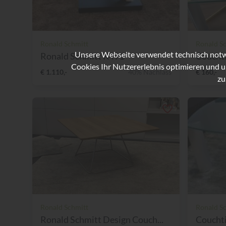
Ronald Schmitt
Ronald S
Unsere Webseite verwendet technisch notwe
Ronald Schmitt K491
Couchti
Cookies Ihr Nutzererlebnis optimieren und u
€ 1.110,-
40% Nachlass
€ 160,-
zu
Ronald Schmitt
Ronald S
Ronald Schmitt Design Couch...
Coucht