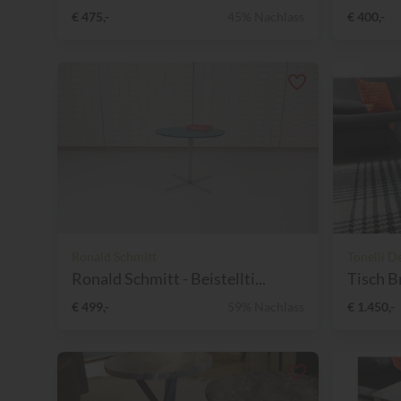
€ 475,-
45% Nachlass
€ 400,-
Ronald Schmitt
Tonelli D
Ronald Schmitt - Beistellti...
Tisch B
€ 499,-
59% Nachlass
€ 1.450,-