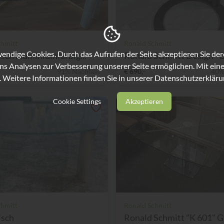
chmitt
Ronald Schmitt
ndige Cookies. Durch das Aufrufen der Seite akzeptieren Sie de
sch aluminiumfarbig...
Ronald Schmitt Design - Be
ns Analysen zur Verbesserung unserer Seite ermöglichen. Mit eine
91% Nachlass
€ 690,-
40%
. Weitere Informationen finden Sie in unserer
Datenschutzerkläru
Cookie Settings
Akzeptieren
chmitt
Ronald Schmitt
isch
Ronald Schmitt "K 601" Gl