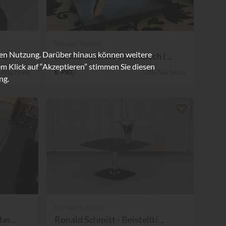
Ronald Schmitt
ren Nutzung. Darüber hinaus können weitere
i...
Ronald Schmitt Couchtisch I...
m Klick auf “Akzeptieren” stimmen Sie diesen
 Nachlass
€ 990,-
52% Nachlass
ng.
Ronald Schmitt
as...
Ronald Schmitt - Beistellti...