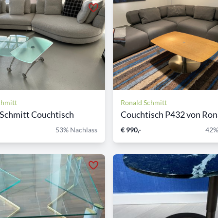
chmitt
Ronald Schmitt
Schmitt Couchtisch
Couchtisch P432 von Rona
53% Nachlass
€ 990,-
42%