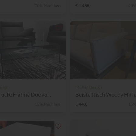
70% Nachlass
€ 1.488,-
40%
esign
Möller Design
rücke Fratina Due vo...
Beistelltisch Woody Hill gr
15% Nachlass
€ 440,-
15%