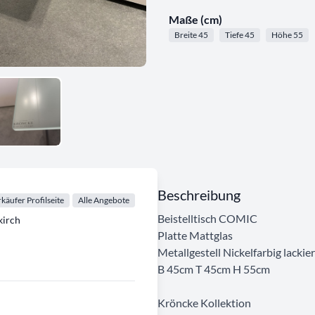
Maße (cm)
Breite 45
Tiefe 45
Höhe 55
Beschreibung
käufer Profilseite
Alle Angebote
Beistelltisch COMIC
irch
Platte Mattglas
Metallgestell Nickelfarbig lackier
B 45cm T 45cm H 55cm
Kröncke Kollektion