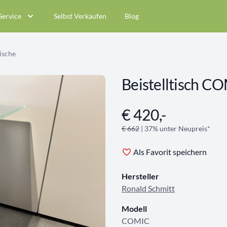
Service
Selbst Verkaufen
Blog
ische
Beistelltisch C
€ 420,-
Angebotsinformationen
€ 662
| 37% unter Neupreis*
Als Favorit speichern
Hersteller
Ronald Schmitt
Modell
COMIC