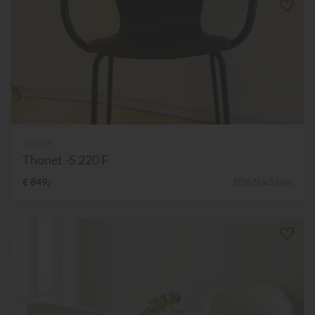
Thonet
Thonet -S 220 F
€ 849,-
10% Nachlass