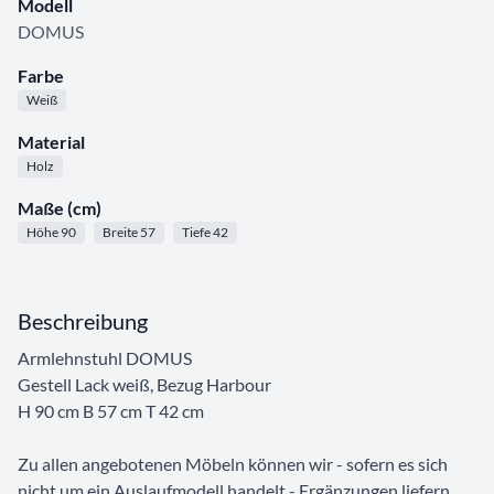
Modell
DOMUS
Farbe
Weiß
Material
Holz
Maße (cm)
Höhe 90
Breite 57
Tiefe 42
Beschreibung
Armlehnstuhl DOMUS
Gestell Lack weiß, Bezug Harbour
H 90 cm B 57 cm T 42 cm
Zu allen angebotenen Möbeln können wir - sofern es sich
nicht um ein Auslaufmodell handelt - Ergänzungen liefern.