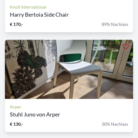
Knoll International
Harry Bertoia Side Chair
€ 170,-
89% Nachlass
Arper
Stuhl Juno von Arper
€ 130,-
30% Nachlass