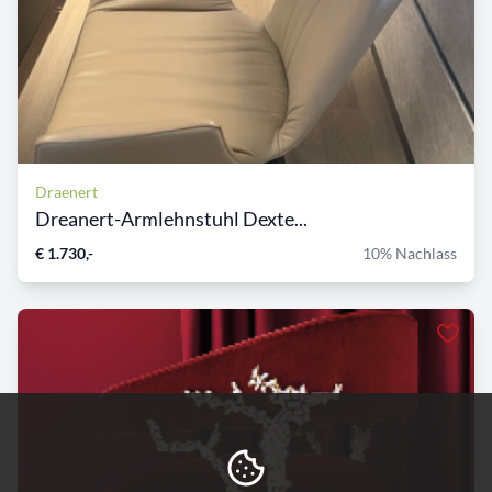
Draenert
Dreanert-Armlehnstuhl Dexte...
€ 1.730,-
10% Nachlass