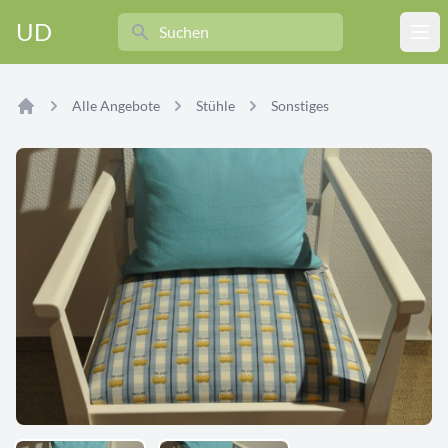
Search
UD
Ope
Alle Angebote
Stühle
Sonstiges
Home