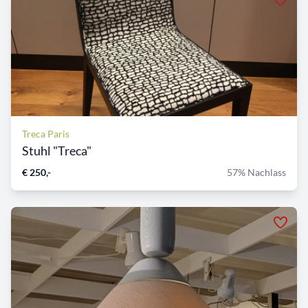
Treca Paris
Stuhl "Treca"
€ 250,-
57% Nachlass