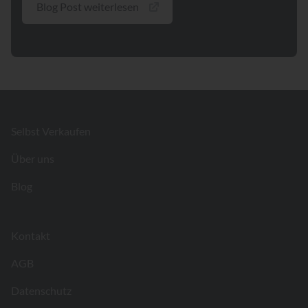
Blog Post weiterlesen
Footer
Selbst Verkaufen
Über uns
Blog
Kontakt
AGB
Datenschutz