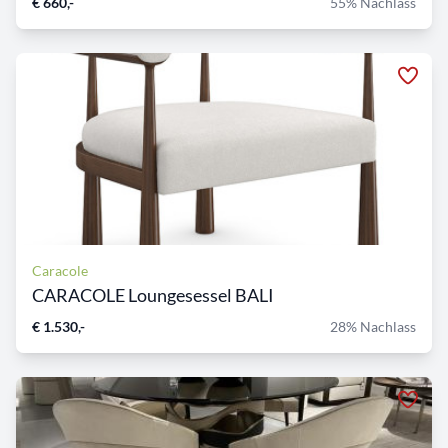
€ 660,-
55% Nachlass
Caracole
CARACOLE Loungesessel BALI
€ 1.530,-
28% Nachlass