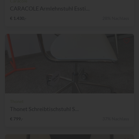
Caracole
CARACOLE Armlehnstuhl Essti...
€ 1.430,-
28% Nachlass
Thonet
Thonet Schreibtischstuhl S...
€ 799,-
37% Nachlass