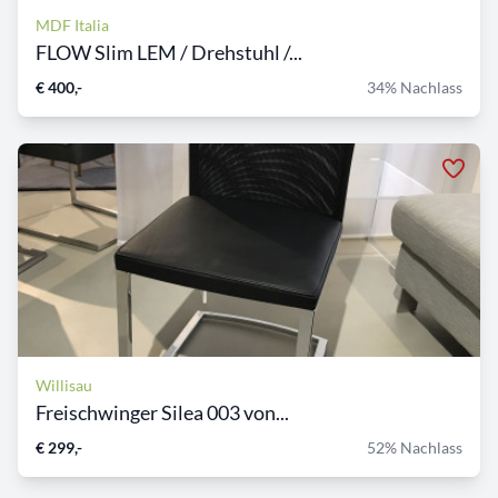
MDF Italia
FLOW Slim LEM / Drehstuhl /...
€ 400,-
34% Nachlass
Willisau
Freischwinger Silea 003 von...
€ 299,-
52% Nachlass