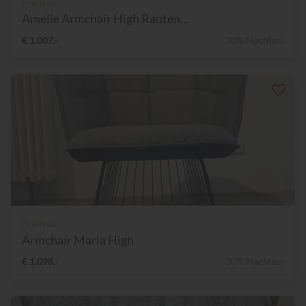
Freifrau
Amelie Armchair High Rauten...
€ 1.007,-
30% Nachlass
Freifrau
Armchair Marla High
€ 1.098,-
30% Nachlass