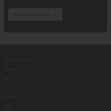
Blog Post weiterlesen
Footer
Selbst Verkaufen
Über uns
Blog
Kontakt
AGB