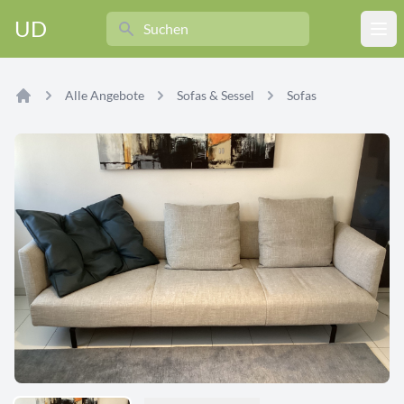
Search
UD
Ope
Alle Angebote
Sofas & Sessel
Sofas
Home