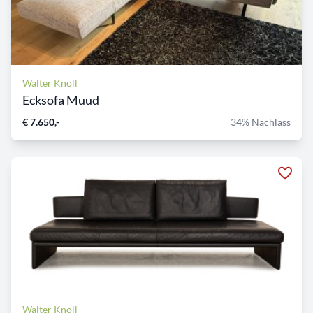
Walter Knoll
Ecksofa Muud
€ 7.650,-
34% Nachlass
Walter Knoll