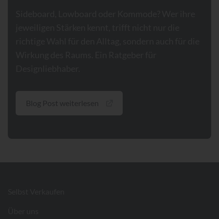
Sideboard, Lowboard oder Kommode? Wer ihre
jeweiligen Stärken kennt, trifft nicht nur die
richtige Wahl für den Alltag, sondern auch für die
Wirkung des Raums. Ein Ratgeber für
Designliebhaber.
Blog Post weiterlesen
Footer
Selbst Verkaufen
Über uns