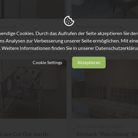
httechnik
Bielefelder Werkstätten
ndige Cookies. Durch das Aufrufen der Seite akzeptieren Sie de
race Stehleuchte Sch...
Bielefelder Werkstätten H
ns Analysen zur Verbesserung unserer Seite ermöglichen. Mit eine
50% Nachlass
€ 3.700,-
31%
. Weitere Informationen finden Sie in unserer
Datenschutzerkläru
Cookie Settings
Akzeptieren
Bielefelder Werkstätten
Grace Cut Out von Br...
Sitzbank "Polo Dining" Bie