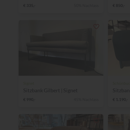
€ 335,-
50% Nachlass
€ 850,-
Signet
Schönbu
Sitzbank Gilbert | Signet
Sitzba
€ 990,-
45% Nachlass
€ 1.190,-