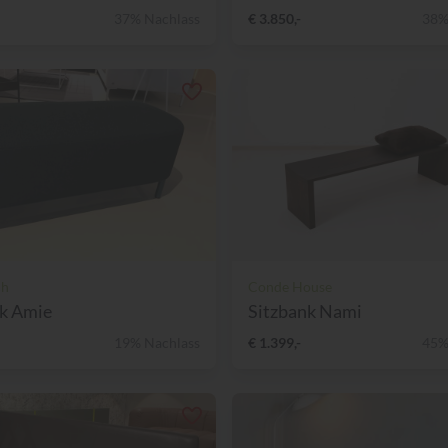
37% Nachlass
€ 3.850,-
38%
ch
Conde House
nk Amie
Sitzbank Nami
19% Nachlass
€ 1.399,-
45%