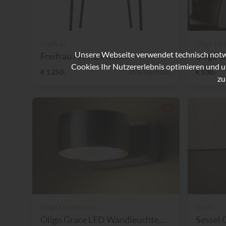
Freifrau
Oligo Lic
Unsere Webseite verwendet technisch notwe
Freifrau Armlehnstuhl
Oligo G
Cookies Ihr Nutzererlebnis optimieren und u
€ 1.250,-
25% Nachlass
€ 530,-
zu
Oligo Lichttechnik
Brühl
Oligo Grace LED Wandleuchte...
Sessel 