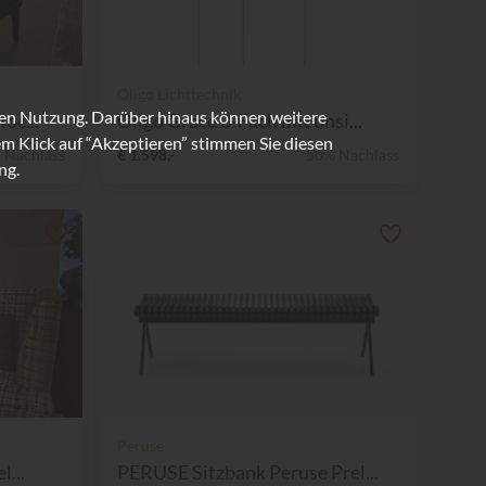
Oligo Lichttechnik
ren Nutzung. Darüber hinaus können weitere
oc...
Oligo Grace 3-Fach mit unsi...
m Klick auf “Akzeptieren” stimmen Sie diesen
 Nachlass
€ 1.598,-
50% Nachlass
ng.
Peruse
l...
PERUSE Sitzbank Peruse Prel...