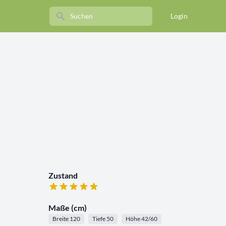
Search
Login
Zustand
Maße (cm)
Breite 120
Tiefe 50
Höhe 42/60