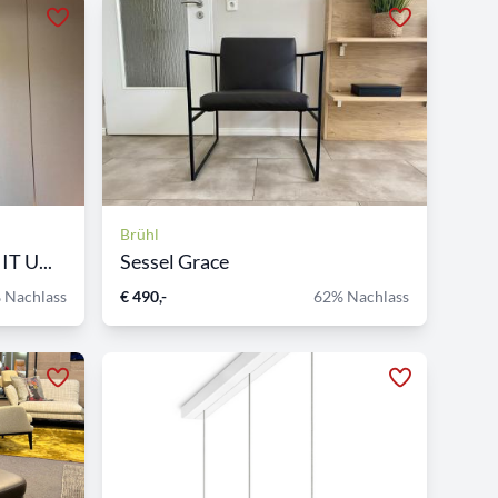
Brühl
T U...
Sessel Grace
 Nachlass
€ 490,-
62% Nachlass