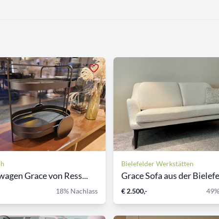
ch
Bielefelder Werkstätten
wagen Grace von Ress...
Grace Sofa aus der Bielefel
18% Nachlass
€ 2.500,-
49%