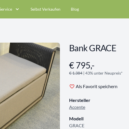
Service
Selbst Verkaufen
Blog
Bank GRACE
€ 795,-
Angebotsinformationen
€ 1.384
| 43% unter Neupreis*
Als Favorit speichern
Hersteller
Accente
Modell
GRACE