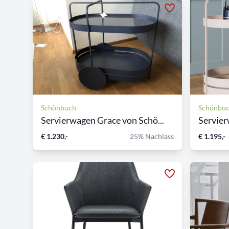
Schönbuch
Schönbu
Servierwagen Grace von Schö...
Servier
€ 1.230,-
25% Nachlass
€ 1.195,-