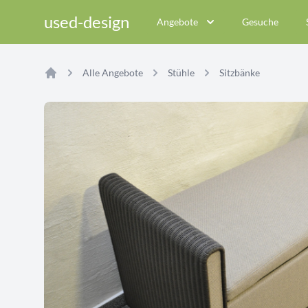
used-design
Angebote
Gesuche
Alle Angebote
Stühle
Sitzbänke
Home