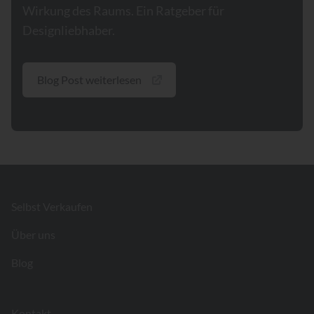
Wirkung des Raums. Ein Ratgeber für
Designliebhaber.
Blog Post weiterlesen
Footer
Selbst Verkaufen
Über uns
Blog
Kontakt