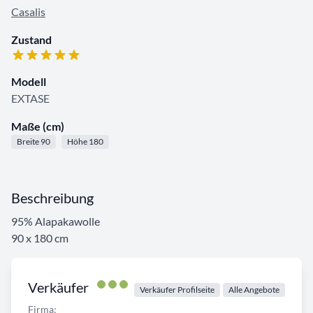
Casalis
Zustand
Modell
EXTASE
Maße (cm)
Breite 90
Höhe 180
Beschreibung
95% Alapakawolle
90 x 180 cm
Verkäufer
Verkäufer Profilseite
Alle Angebote
Firma: