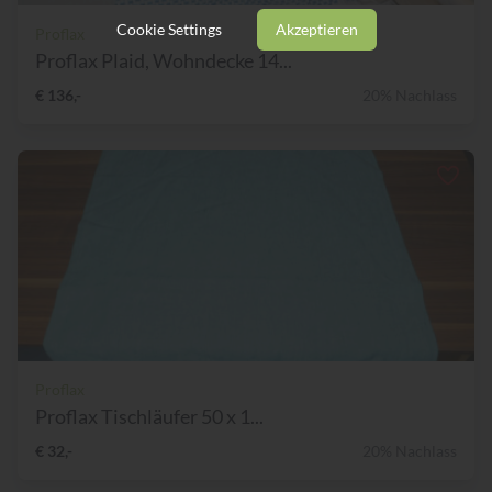
Cookie Settings
Akzeptieren
Proflax
Proflax Plaid, Wohndecke 14...
€ 136,-
20% Nachlass
Proflax
Proflax Tischläufer 50 x 1...
€ 32,-
20% Nachlass