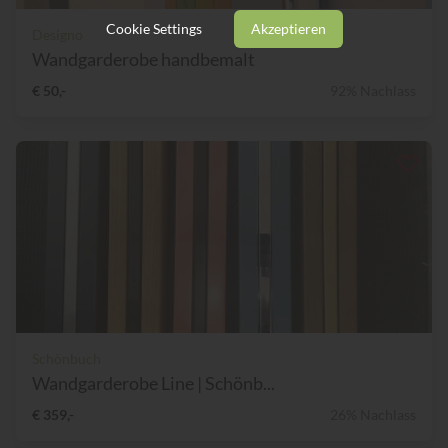
Cookie Settings
Akzeptieren
Designo
Wandgarderobe handbemalt
€ 50,-
92% Nachlass
Schönbuch
Wandgarderobe Line | Schönb...
€ 359,-
26% Nachlass