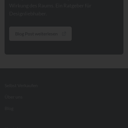
Wirkung des Raums. Ein Ratgeber für
Designliebhaber.
Blog Post weiterlesen
Footer
Selbst Verkaufen
Über uns
Blog