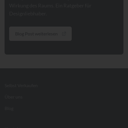
Wirkung des Raums. Ein Ratgeber für
Designliebhaber.
Blog Post weiterlesen
Footer
Selbst Verkaufen
Über uns
Blog