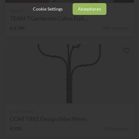
Cookie Settings
Akzeptieren
Team 7
TEAM 7 Garderobe Cubus Eich...
€ 3.799,-
20% Nachlass
Fritz Hansen
COAT TREE Design Sidse Wern...
€ 270,-
31% Nachlass