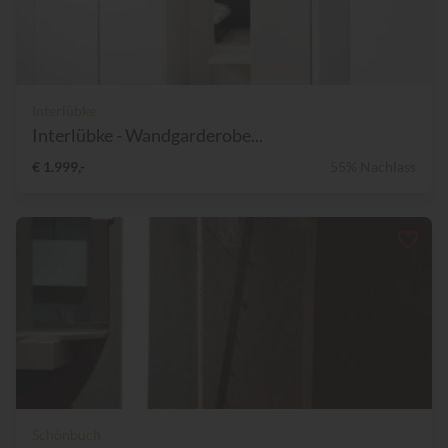
Interlübke
Interlübke - Wandgarderobe...
€ 1.999,-
55% Nachlass
Schönbuch