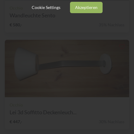
Cookie Settings
Akzeptieren
Occhio
Wandleuchte Sento
€ 580,-
35% Nachlass
Occhio
Lei 3d Soffitto Deckenleuch...
€ 447,-
30% Nachlass