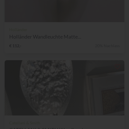
Holländer
Holländer Wandleuchte Matte...
€ 112,-
20% Nachlass
Catellani & Smith