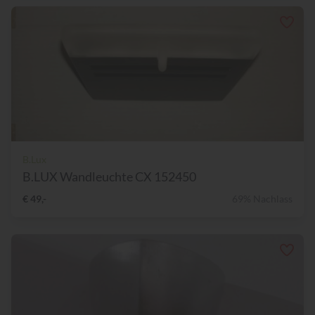
B.Lux
B.LUX Wandleuchte CX 152450
€ 49,-
69% Nachlass