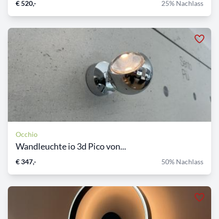
€ 520,-
25% Nachlass
Occhio
Wandleuchte io 3d Pico von...
€ 347,-
50% Nachlass