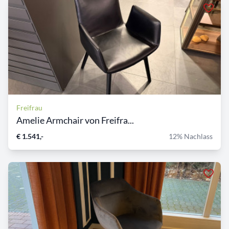
Freifrau
Amelie Armchair von Freifra...
€ 1.541,-
12% Nachlass