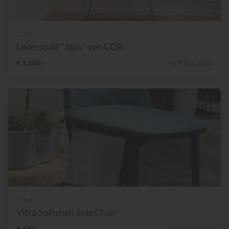
COR
Lederstuhl "Jalis" von COR
€ 1.160,-
42% Nachlass
Vitra
Vitra Softshell Side Chair
€ 440,-
39% Nachlass