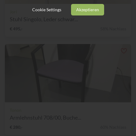
Cookie Settings
Akzeptieren
Jori
Stuhl Singolo, Leder schwar...
€ 495,-
58% Nachlass
Tonon
Armlehnstuhl 708/00, Buche...
€ 280,-
60% Nachlass