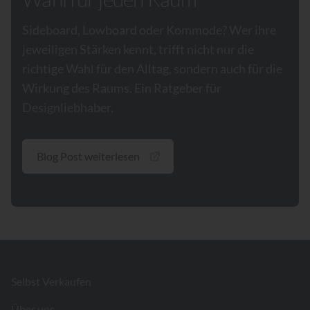
Sideboard, Lowboard oder Kommode? Wer ihre
jeweiligen Stärken kennt, trifft nicht nur die
richtige Wahl für den Alltag, sondern auch für die
Wirkung des Raums. Ein Ratgeber für
Designliebhaber.
Blog Post weiterlesen
Footer
Selbst Verkaufen
Über uns