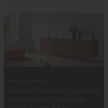
USED-DESIGN BLOG
Zwischen Sideboard, Lowboard
und Kommode: Die richtige
Wahl für jeden Raum