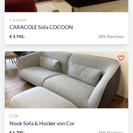
Caracole
CARACOLE Sofa COCOON
€ 3.750,-
28% Nachlass
COR
Nook Sofa & Hocker von Cor
€ 5.700,-
36% Nachlass