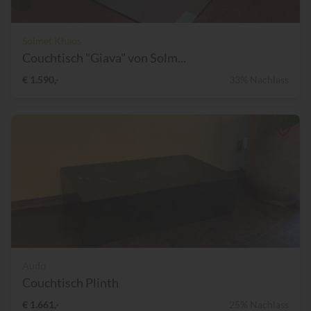
Solmet Khaos
Couchtisch "Giava" von Solm...
€ 1.590,-
33% Nachlass
Audo
Couchtisch Plinth
€ 1.661,-
25% Nachlass