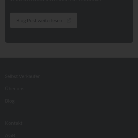
Blog Post weiterlesen
Footer
Selbst Verkaufen
Über uns
Blog
Kontakt
AGB