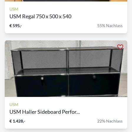
USM
USM Regal 750 x 500 x 540
€ 595,-
55% Nachlass
USM
USM Haller Sideboard Perfor...
€ 1.428,-
22% Nachlass