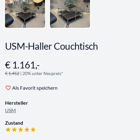
USM-Haller Couchtisch
€ 1.161,-
Angebotsinformationen
€ 1.452
| 20% unter Neupreis*
Als Favorit speichern
Hersteller
USM
Zustand