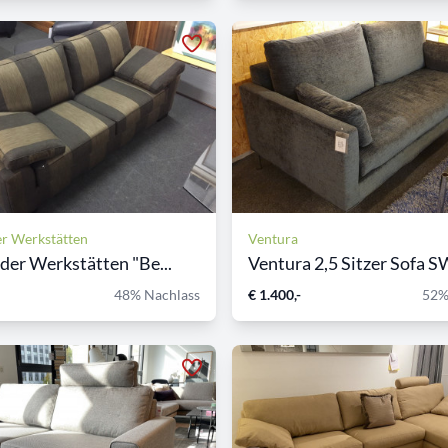
er Werkstätten
Ventura
lder Werkstätten "Be...
Ventura 2,5 Sitzer Sofa SW
48% Nachlass
€ 1.400,-
52%