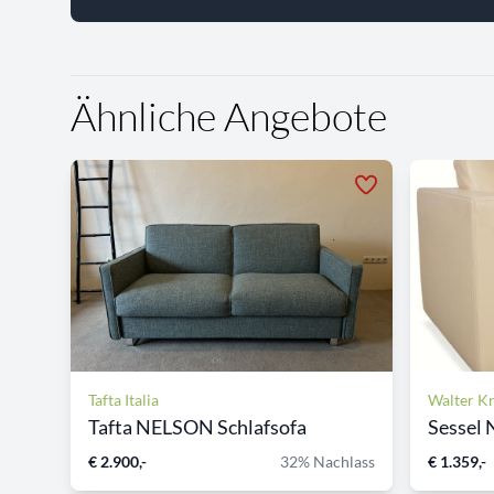
Ähnliche Angebote
Tafta Italia
Walter Kn
Tafta NELSON Schlafsofa
Sessel 
€ 2.900,-
32% Nachlass
€ 1.359,-