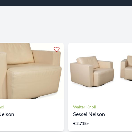
oll
Walter Knoll
Nelson
Sessel Nelson
€ 2.718,-