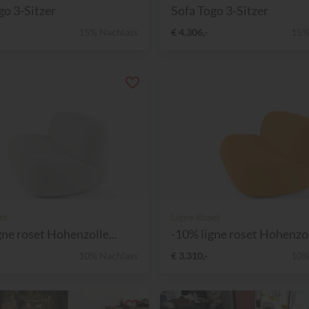
go 3-Sitzer
Sofa Togo 3-Sitzer
15% Nachlass
€ 4.306,-
15%
et
Ligne Roset
gne roset Hohenzolle...
-10% ligne roset Hohenzoll
10% Nachlass
€ 3.310,-
10%