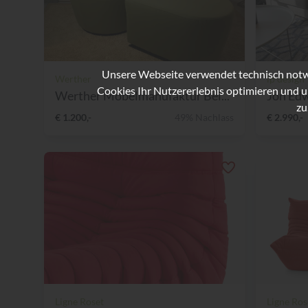
Unsere Webseite verwendet technisch notwe
Werther
ip design
Cookies Ihr Nutzererlebnis optimieren und u
Werther Möbelmanufaktur Bei...
Jon Edw
zu
€ 1.200,-
49% Nachlass
€ 2.990,-
Ligne Roset
Ligne Ros