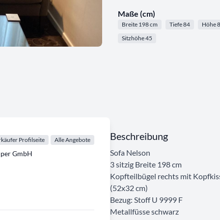
Maße (cm)
Breite 198 cm
Tiefe 84
Höhe 
Sitzhöhe 45
Beschreibung
käufer Profilseite
Alle Angebote
Sofa Nelson
emper GmbH
3 sitzig Breite 198 cm
Kopfteilbügel rechts mit Kopfki
(52x32 cm)
Bezug: Stoff U 9999 F
Metallfüsse schwarz