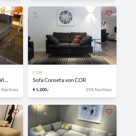
COR
I...
Sofa Conseta von COR
 Nachlass
€ 5.200,-
15% Nachlass