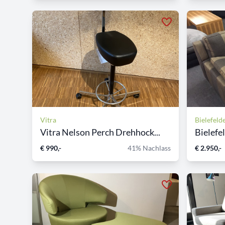
Vitra
Bielefeld
Vitra Nelson Perch Drehhock...
Bielefe
€ 990,-
41% Nachlass
€ 2.950,-