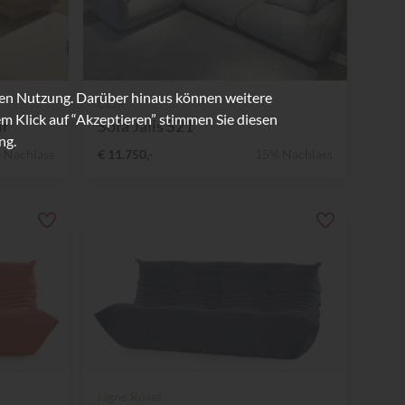
ren Nutzung. Darüber hinaus können weitere
COR
m Klick auf “Akzeptieren” stimmen Sie diesen
ir
Sofa Jalis S21
ng.
 Nachlass
€ 11.750,-
15% Nachlass
Ligne Roset