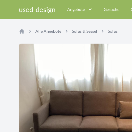
used-design
Angebote
Gesuche
Alle Angebote
Sofas & Sessel
Sofas
Home