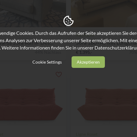
ndige Cookies. Durch das Aufrufen der Seite akzeptieren Sie de
Machalke
ns Analysen zur Verbesserung unserer Seite ermöglichen. Mit eine
ards Sofa von IP Des...
Sofa 180+AT mit Longcha
. Weitere Informationen finden Sie in unserer
Datenschutzerkläru
44% Nachlass
€ 1.395,-
70%
Cookie Settings
Akzeptieren
et
Ligne Roset