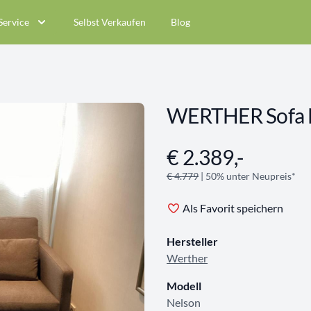
Service
Selbst Verkaufen
Blog
WERTHER Sofa N
€ 2.389,-
Angebotsinformationen
€ 4.779
| 50% unter Neupreis*
Als Favorit speichern
Hersteller
Werther
Modell
Nelson