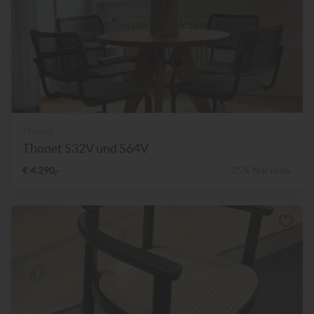
Thonet
Thonet S32V und S64V
€ 4.290,-
25% Nachlass