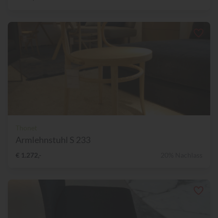
Thonet
Armlehnstuhl S 233
€ 1.272,-
20% Nachlass