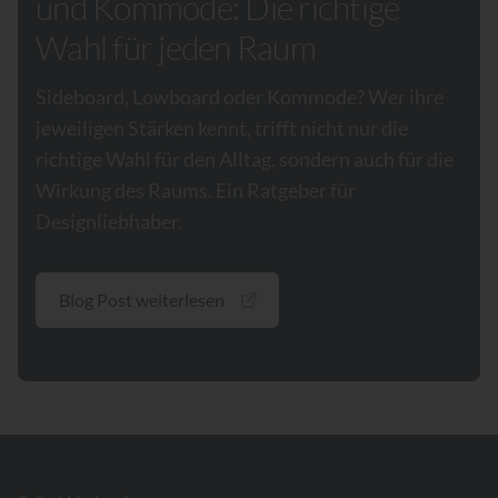
und Kommode: Die richtige
Wahl für jeden Raum
Sideboard, Lowboard oder Kommode? Wer ihre
jeweiligen Stärken kennt, trifft nicht nur die
richtige Wahl für den Alltag, sondern auch für die
Wirkung des Raums. Ein Ratgeber für
Designliebhaber.
Blog Post weiterlesen
Footer