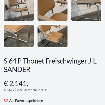
S 64 P Thonet Freischwinger JIL
SANDER
€ 2.141,-
Angebotsinformationen
€ 2.677
| 20% unter Neupreis*
Als Favorit speichern