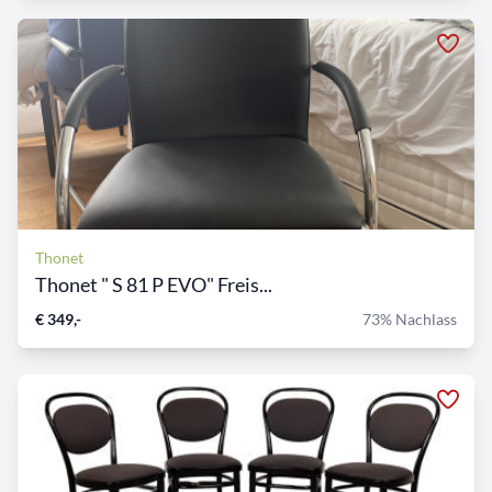
Thonet
Thonet " S 81 P EVO" Freis...
€ 349,-
73% Nachlass