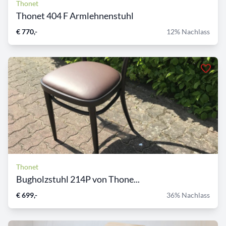
Thonet
Thonet 404 F Armlehnenstuhl
€ 770,-
12% Nachlass
Thonet
Bugholzstuhl 214P von Thone...
€ 699,-
36% Nachlass