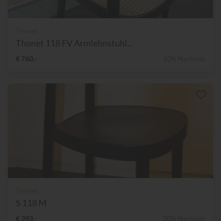
Thonet
Thonet 118 FV Armlehnstuhl...
€ 760,-
10% Nachlass
Thonet
S 118 M
€ 393,-
20% Nachlass