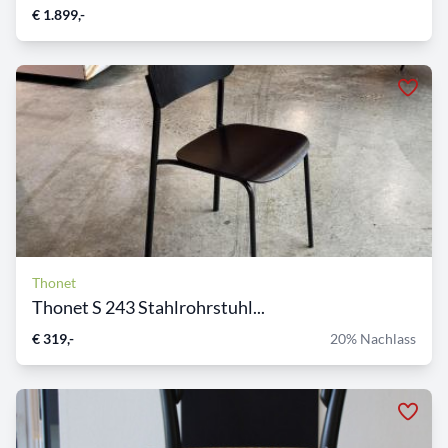
€ 1.899,-
Thonet
Thonet S 243 Stahlrohrstuhl...
€ 319,-
20% Nachlass