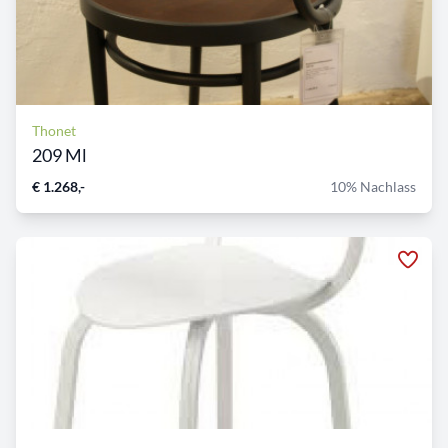
Thonet
209 Ml
€ 1.268,-
10% Nachlass