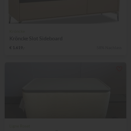
Kröncke
Kröncke Slot Sideboard
€ 1.619,-
58% Nachlass
Ligne Roset