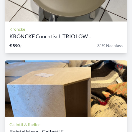
Kröncke
KRÖNCKE Couchtisch TRIO LOW...
€ 590,-
31% Nachlass
Gallotti & Radice
Beistelltisch - Gallotti &...