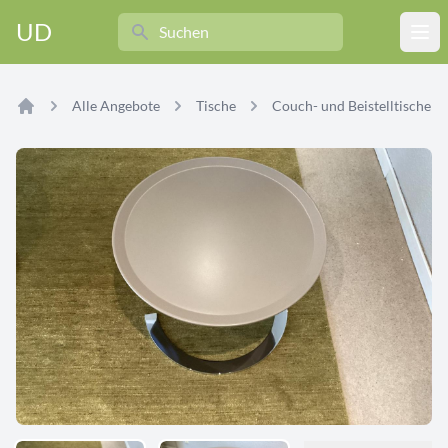
Search
UD
Ope
Alle Angebote
Tische
Couch- und Beistelltische
Home