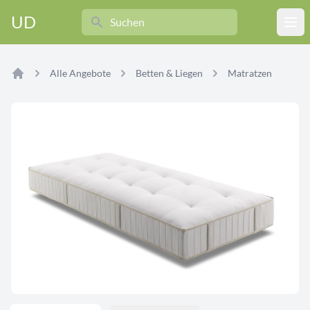
Search
UD
Ope
Alle Angebote
Betten & Liegen
Matratzen
Home