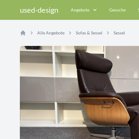
used-design
Angebote
Gesuche
Alle Angebote
Sofas & Sessel
Sessel
Home