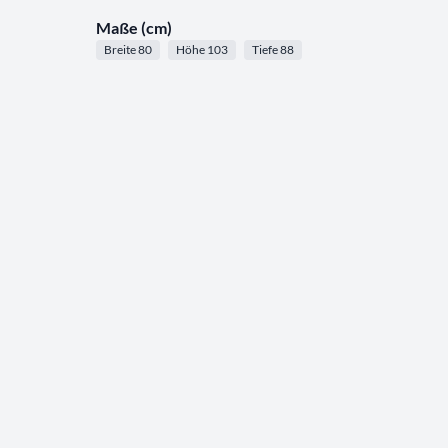
Maße (cm)
Breite 80
Höhe 103
Tiefe 88