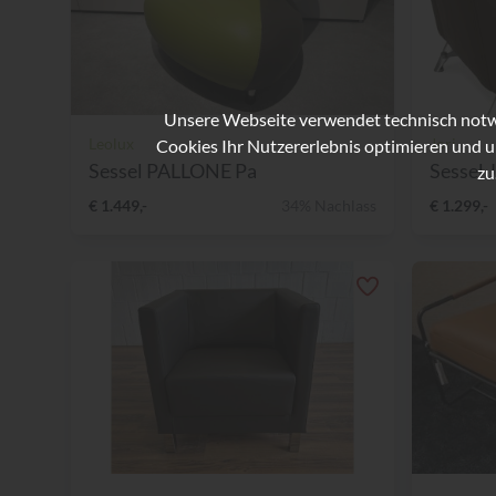
Unsere Webseite verwendet technisch notwe
Leolux
Jori
Cookies Ihr Nutzererlebnis optimieren und u
Sessel PALLONE Pa
Sessel 
zu
€ 1.449,-
34% Nachlass
€ 1.299,-