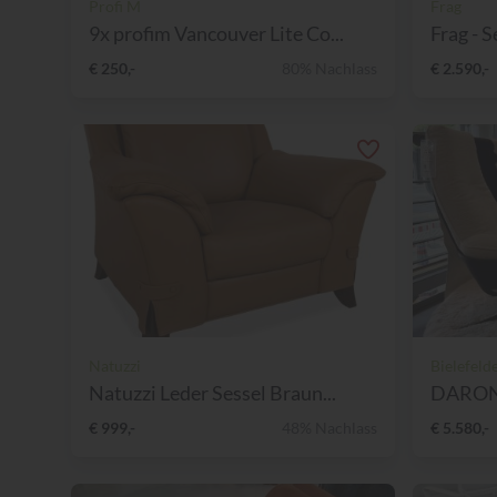
Profi M
Frag
9x profim Vancouver Lite Co...
Frag - Se
€ 250,-
80% Nachlass
€ 2.590,-
Natuzzi
Bielefeld
Natuzzi Leder Sessel Braun...
DARON S
€ 999,-
48% Nachlass
€ 5.580,-