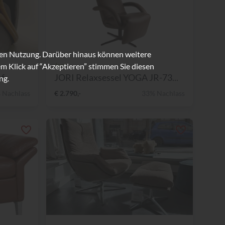
ren Nutzung. Darüber hinaus können weitere
Jori
m Klick auf “Akzeptieren” stimmen Sie diesen
...
JORI Relaxsessel YOGA JR-73...
ng.
 Nachlass
€ 2.790,-
33% Nachlass