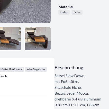
Material
Leder
Eiche
Beschreibung
käufer Profilseite
Alle Angebote
Sessel Slow Down
irch
mit Fußstütze.
Sitzschale Eiche,
Bezug: Leder Mocca,
drehbarer X-Fuß aluminium
B 80 cm, H 103 cm, T 88 cm