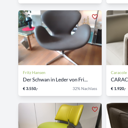
Fritz Hansen
Caracole
Der Schwan in Leder von Fri...
CARACOL
€ 3.550,-
32% Nachlass
€ 1.920,-