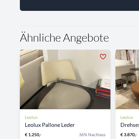
Ähnliche Angebote
Leolux
Leolux
Leolux Pallone Leder
Drehses
€ 1.250,-
36% Nachlass
€ 3.870,-