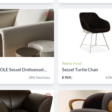
Walter Knoll
E Sessel Drehsessel...
Sessel Turtle Chair
28% Nachlass
€ 959,-
63%