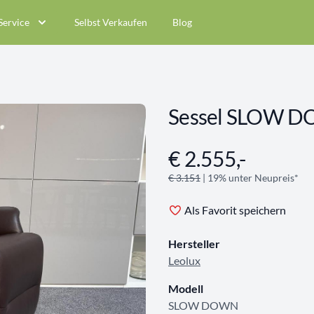
Service
Selbst Verkaufen
Blog
Sessel SLOW 
€ 2.555,-
Angebotsinformationen
€ 3.151
| 19% unter Neupreis*
Als Favorit speichern
Hersteller
Leolux
Modell
SLOW DOWN