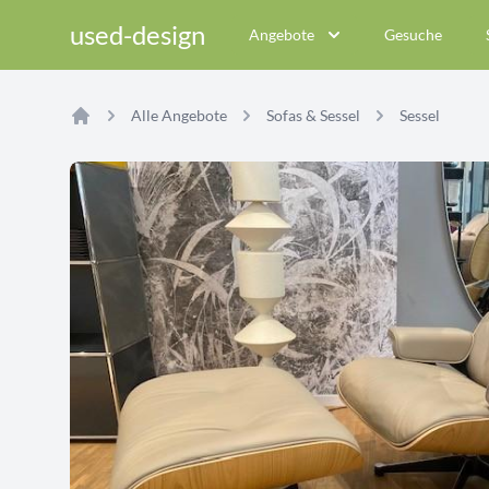
used-design
Angebote
Gesuche
Alle Angebote
Sofas & Sessel
Sessel
Home