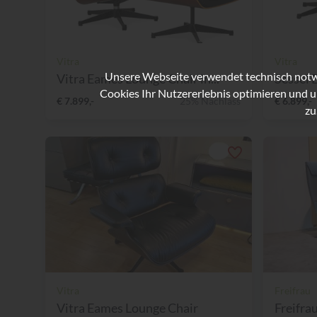
Vitra
Vitra
Unsere Webseite verwendet technisch notwe
Vitra Eames Lounge Chair in...
Sessel 
Cookies Ihr Nutzererlebnis optimieren und u
€ 7.899,-
25% Nachlass
€ 6.899,-
zu
Vitra
Freifrau
Vitra Eames Lounge Chair
Freifra