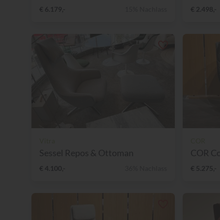
€ 6.179,-
15% Nachlass
€ 2.498,-
Vitra
COR
Sessel Repos & Ottoman
COR Cor
€ 4.100,-
36% Nachlass
€ 5.275,-