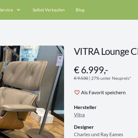
Service
Selbst Verkaufen
Blog
VITRA Lounge C
€ 6.999,-
Angebotsinformationen
€ 9.530
| 27% unter Neupreis*
Als Favorit speichern
Hersteller
Vitra
Designer
Charles und Ray Eames