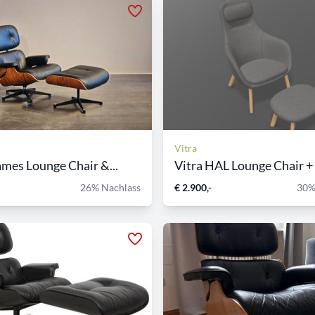
Vitra
ames Lounge Chair &...
Vitra HAL Lounge Chair + 
26% Nachlass
€ 2.900,-
30%