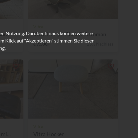
Vitra
ren Nutzung. Darüber hinaus können weitere
un...
Vitra Lounge Chair & Ottoman
m Klick auf “Akzeptieren” stimmen Sie diesen
€ 7.500,-
25% Nachlass
ng.
Vitra
mi...
Vitra Hocker