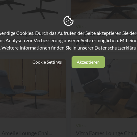
Vitra
ndige Cookies. Durch das Aufrufen der Seite akzeptieren Sie de
Eames Lounge Chair
Original Charles Eames Lo
ns Analysen zur Verbesserung unserer Seite ermöglichen. Mit eine
28% Nachlass
€ 8.000,-
. Weitere Informationen finden Sie in unserer
Datenschutzerkläru
Cookie Settings
Akzeptieren
Vitra
u Amelie Lounge Chai...
Vitra Eames Lounge Chair 