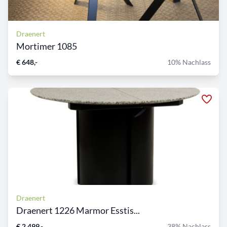
Draenert
Mortimer 1085
€ 648,-
10% Nachlass
Draenert
Draenert 1226 Marmor Esstis...
€ 2.499,-
38% Nachlass