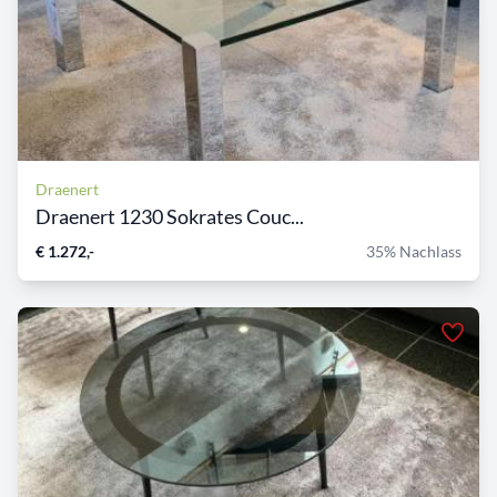
Draenert
Draenert 1230 Sokrates Couc...
€ 1.272,-
35% Nachlass