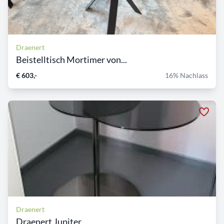
Draenert
Beistelltisch Mortimer von...
€ 603,-
16% Nachlass
Draenert
Draenert Jupiter