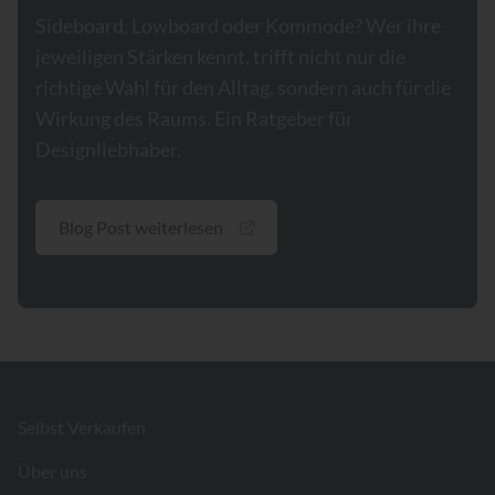
Sideboard, Lowboard oder Kommode? Wer ihre
jeweiligen Stärken kennt, trifft nicht nur die
richtige Wahl für den Alltag, sondern auch für die
Wirkung des Raums. Ein Ratgeber für
Designliebhaber.
Blog Post weiterlesen
Footer
Selbst Verkaufen
Über uns