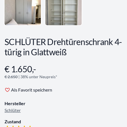
SCHLÜTER Drehtürenschrank 4-
türig in Glattweiß
€ 1.650,-
Angebotsinformationen
€ 2.650
| 38% unter Neupreis*
Als Favorit speichern
Hersteller
Schlüter
Zustand