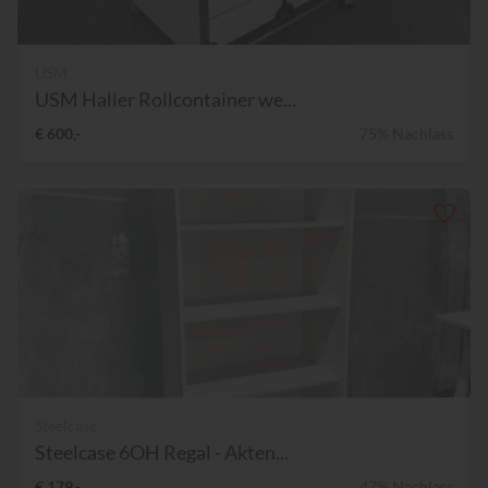
USM
USM Haller Rollcontainer we...
€ 600,-
75% Nachlass
Steelcase
Steelcase 6OH Regal - Akten...
€ 179,-
47% Nachlass