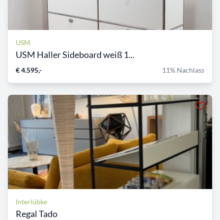
USM
USM Haller Sideboard weiß 1...
€ 4.595,-
11% Nachlass
Interlübke
Regal Tado