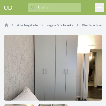
Search
UD
Ope
Alle Angebote
Regale & Schränke
Kleiderschränke
Home