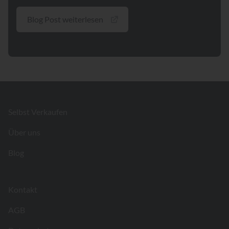
Blog Post weiterlesen
Footer
Selbst Verkaufen
Über uns
Blog
Kontakt
AGB