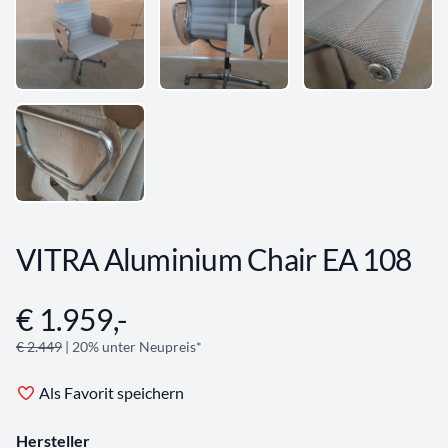
VITRA Aluminium Chair EA 108
€ 1.959,-
Angebotsinformationen
€ 2.449
| 20% unter Neupreis*
Als Favorit speichern
Hersteller