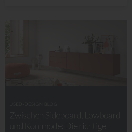
USED-DESIGN BLOG
Zwischen Sideboard, Lowboard
und Kommode: Die richtige