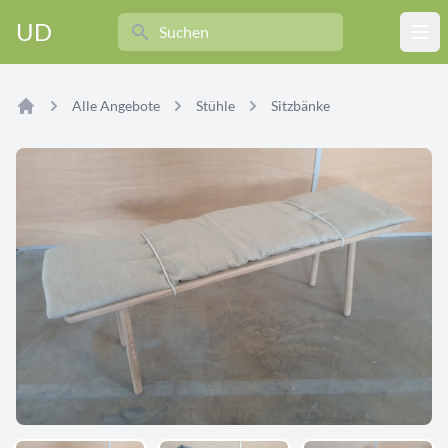
Search
UD
Ope
Alle Angebote
Stühle
Sitzbänke
Home