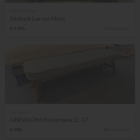
More-Moebel
Sitzbank Lax von More
€ 4.995,-
15% Nachlass
Gervasoni
GERVASONI Polsterbank LC-17
€ 498,-
48% Nachlass