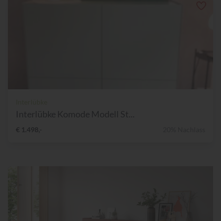
Interlübke
Interlübke Komode Modell St...
€ 1.498,-
20% Nachlass