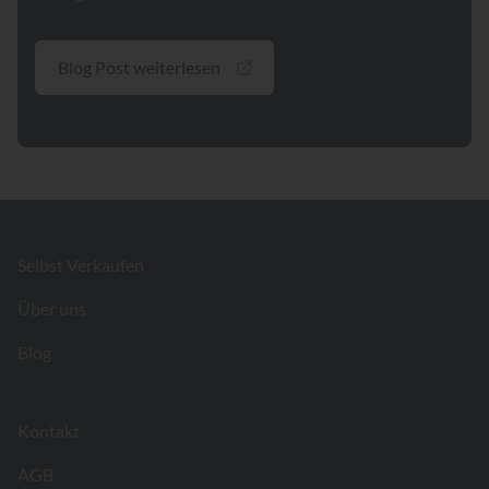
Blog Post weiterlesen
Footer
Selbst Verkaufen
Über uns
Blog
Kontakt
AGB