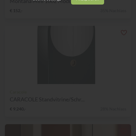
Montana Mini 1002 Modul mit...
€ 152,-
35% Nachlass
Caracole
CARACOLE Standvitrine/Schr...
€ 9.240,-
28% Nachlass