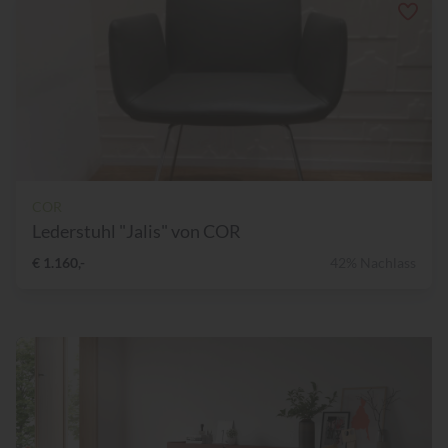
COR
Lederstuhl "Jalis" von COR
€ 1.160,-
42% Nachlass