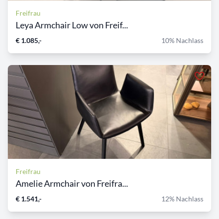
Freifrau
Leya Armchair Low von Freif...
€ 1.085,-
10% Nachlass
Freifrau
Amelie Armchair von Freifra...
€ 1.541,-
12% Nachlass