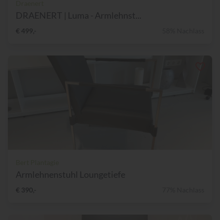
Draenert
DRAENERT | Luma - Armlehnst...
€ 499,-
58% Nachlass
Bert Plantagie
Armlehnenstuhl Loungetiefe
€ 390,-
77% Nachlass