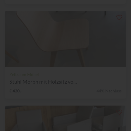
Zeitraum Möbel
Stuhl Morph mit Holzsitz vo...
€ 420,-
44% Nachlass