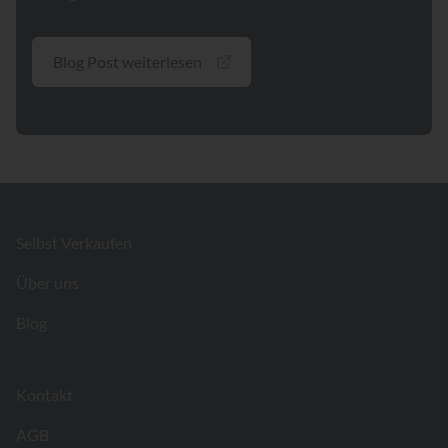
Blog Post weiterlesen
Footer
Selbst Verkaufen
Über uns
Blog
Kontakt
AGB