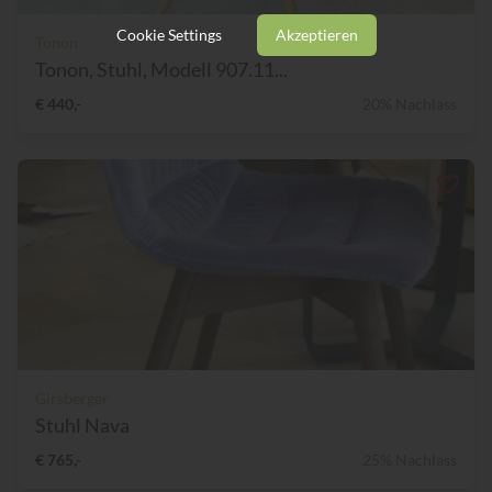
Cookie Settings
Akzeptieren
Tonon
Tonon, Stuhl, Modell 907.11...
€ 440,-
20% Nachlass
Girsberger
Stuhl Nava
€ 765,-
25% Nachlass