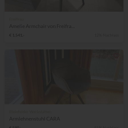
Freifrau
Amelie Armchair von Freifra...
€ 1.541,-
12% Nachlass
Bielefelder Werkstätten
Armlehnenstuhl CARA
€ 590,-
55% Nachlass