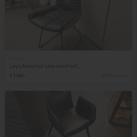
Freifrau
Leya Armchair Low von Freif...
€ 1.085,-
10% Nachlass