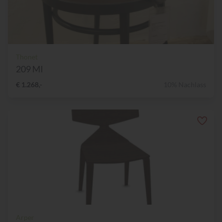
Thonet
209 Ml
€ 1.268,-
10% Nachlass
Arper