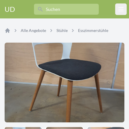
Search
UD
Ope
Alle Angebote
Stühle
Esszimmerstühle
Home