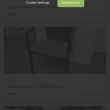
Jori
Cookie Settings
Akzeptieren
Stuhl Singolo, Leder schwar...
€ 495,-
58% Nachlass
Tonon
Armlehnstuhl 708/00, Buche...
€ 280,-
60% Nachlass