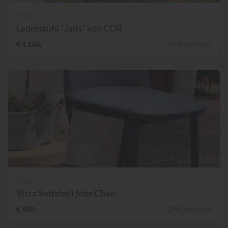
COR
Lederstuhl "Jalis" von COR
€ 1.160,-
42% Nachlass
Vitra
Vitra Softshell Side Chair
€ 440,-
39% Nachlass