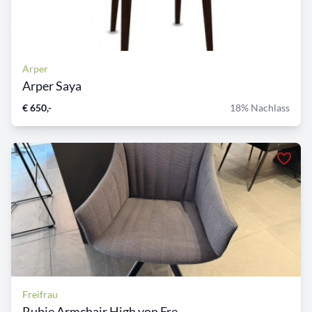
Arper
Arper Saya
€ 650,-
18% Nachlass
Freifrau
Rubie Armchair High von Fre...