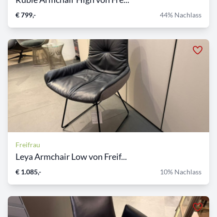
€ 799,-
44% Nachlass
Freifrau
Leya Armchair Low von Freif...
€ 1.085,-
10% Nachlass