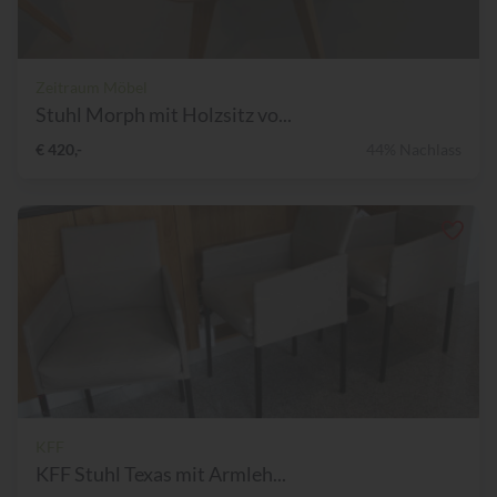
Zeitraum Möbel
Stuhl Morph mit Holzsitz vo...
€ 420,-
44% Nachlass
KFF
KFF Stuhl Texas mit Armleh...