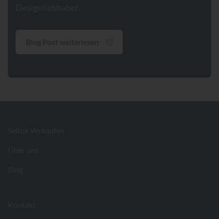
Designliebhaber.
Blog Post weiterlesen
Footer
Selbst Verkaufen
Über uns
Blog
Kontakt