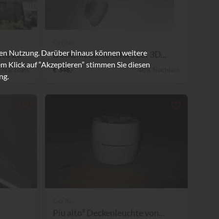
Occhio
ren Nutzung. Darüber hinaus können weitere
tto 20
Deckenleuchte colors LEI 3D...
m Klick auf “Akzeptieren” stimmen Sie diesen
 Nachlass
€ 348,-
48% Nachlass
ng.
Occhio
Piu alto² Deckenleuchte von...