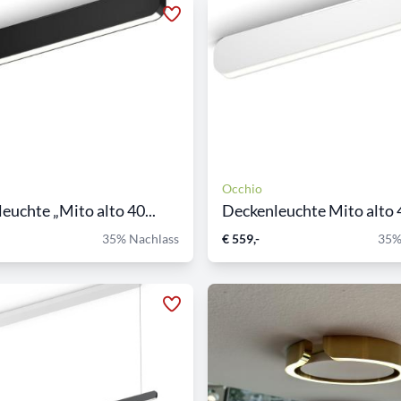
Occhio
euchte „Mito alto 40...
Deckenleuchte Mito alto 4
35% Nachlass
€ 559,-
35%