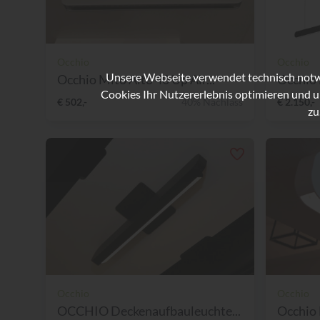
Occhio
Occhio
Unsere Webseite verwendet technisch notwe
Occhio Mito Alto 40 Up Air...
Occhio 
Cookies Ihr Nutzererlebnis optimieren und u
€ 502,-
40% Nachlass
€ 2.150,-
zu
Occhio
Occhio
OCCHIO Deckenaufbauleuchte...
Occhio 