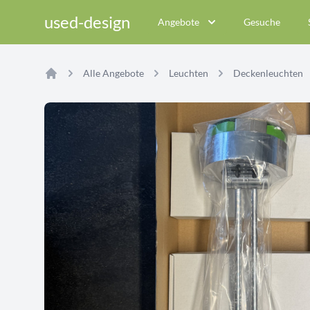
used-design
Angebote
Gesuche
Alle Angebote
Leuchten
Deckenleuchten
Home