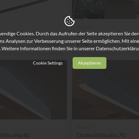
Occhio
ndige Cookies. Durch das Aufrufen der Seite akzeptieren Sie de
Mito Volo 140 var
Deckenleuchte Mito Soffi
ns Analysen zur Verbesserung unserer Seite ermöglichen. Mit eine
31% Nachlass
€ 770,-
35%
. Weitere Informationen finden Sie in unserer
Datenschutzerkläru
Cookie Settings
Akzeptieren
Occhio
Mito alto 40
Occhio Mito alto 70