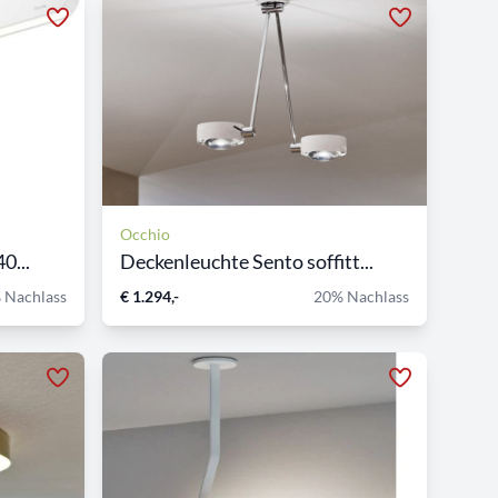
Occhio
0...
Deckenleuchte Sento soffitt...
 Nachlass
€ 1.294,-
20% Nachlass