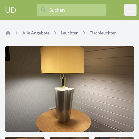
Search
UD
Ope
Alle Angebote
Leuchten
Tischleuchten
Home