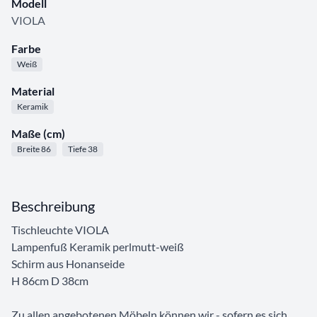
Modell
VIOLA
Farbe
Weiß
Material
Keramik
Maße (cm)
Breite 86
Tiefe 38
Beschreibung
Tischleuchte VIOLA
Lampenfuß Keramik perlmutt-weiß
Schirm aus Honanseide
H 86cm D 38cm
Zu allen angebotenen Möbeln können wir - sofern es sich