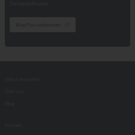
Designliebhaber.
Blog Post weiterlesen
Footer
Selbst Verkaufen
Über uns
Blog
Kontakt