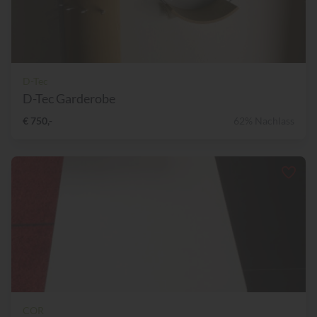
D-Tec
D-Tec Garderobe
€ 750,-
62% Nachlass
COR