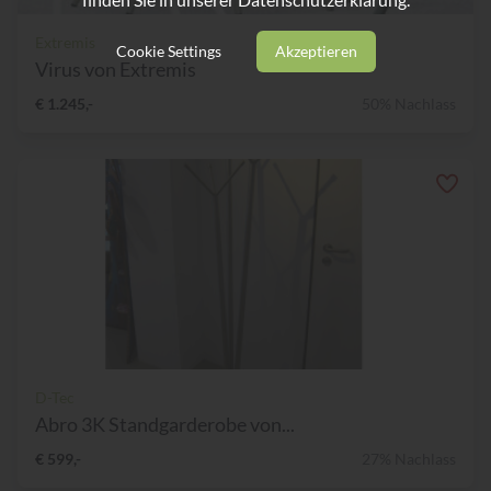
Extremis
Cookie Settings
Akzeptieren
Virus von Extremis
€ 1.245,-
50% Nachlass
D-Tec
Abro 3K Standgarderobe von...
€ 599,-
27% Nachlass