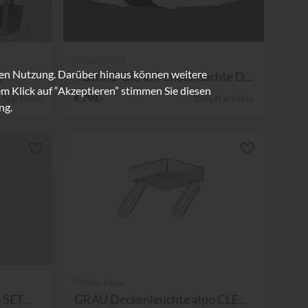
Tobias Grau
ren Nutzung. Darüber hinaus können weitere
x
TOBIAS GRAU Pendelleuchte D...
m Klick auf “Akzeptieren” stimmen Sie diesen
 Nachlass
€ 798,-
38% Nachlass
ng.
Tobias Grau
SET...
GRAU Deckenleuchte alpo CLE...