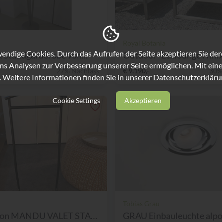
Royal Botania
ndige Cookies. Durch das Aufrufen der Seite akzeptieren Sie de
 Standgarderobe von...
Outdoor- Ecklounge Nini
ns Analysen zur Verbesserung unserer Seite ermöglichen. Mit eine
27% Nachlass
€ 9.190,-
30%
. Weitere Informationen finden Sie in unserer
Datenschutzerkläru
Cookie Settings
Akzeptieren
Tobias Grau
ClassiCon MANDU VALET STAND...
GRAU Einbauleuchte alpo 