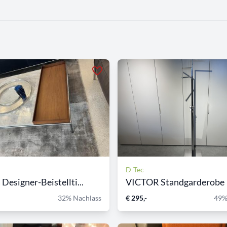
D-Tec
Designer-Beistellti...
VICTOR Standgarderobe
32% Nachlass
€ 295,-
49%