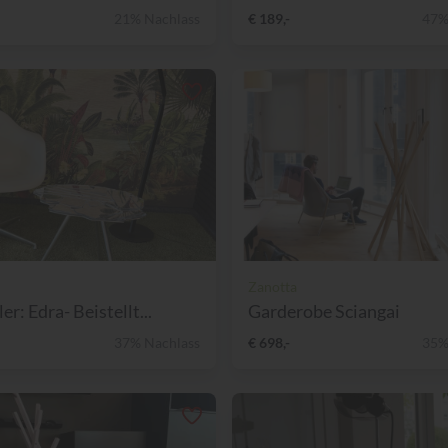
21% Nachlass
€ 189,-
47%
Zanotta
er: Edra- Beistellt...
Garderobe Sciangai
37% Nachlass
€ 698,-
35%