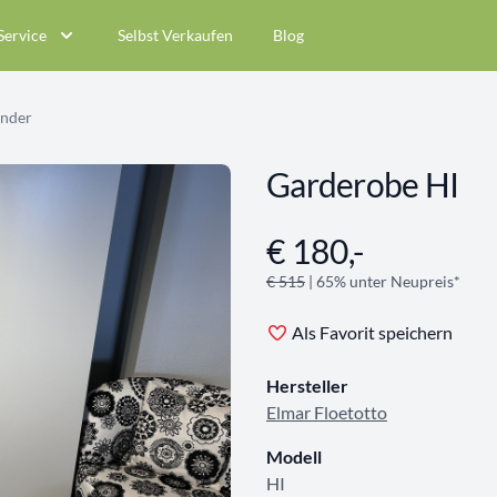
Service
Selbst Verkaufen
Blog
änder
Garderobe HI
€ 180,-
Angebotsinformationen
€ 515
| 65% unter Neupreis*
Als Favorit speichern
Hersteller
Elmar Floetotto
Modell
HI