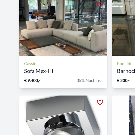
Cassina
Bonaldo
Sofa Mex-Hi
Barhock
€ 9.400,-
35% Nachlass
€ 330,-