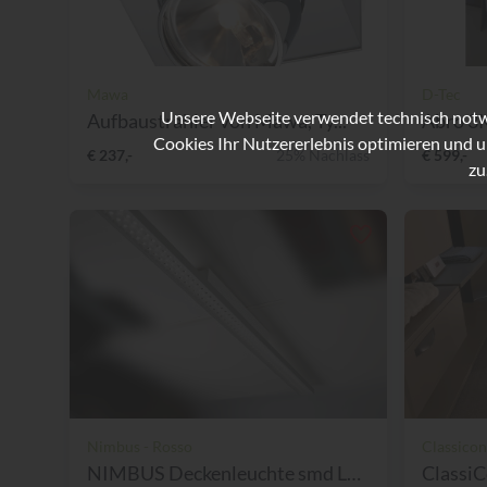
Mawa
D-Tec
Unsere Webseite verwendet technisch notwe
Aufbaustrahler von Mawa, Ty...
Abro 3K
Cookies Ihr Nutzererlebnis optimieren und u
€ 237,-
25% Nachlass
€ 599,-
zu
Nimbus - Rosso
Classicon
NIMBUS Deckenleuchte smd LE...